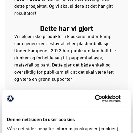
dette prosjektet. Og vi skal si dere at det har gitt
resultater!
Dette har vi gjort
Vi selger ikke produkter i kioskene under kamp
som genererer restavfall eller plastemballasje.
Under kampene i 2022 har publikum kun hatt tre
dunker og forholde seg til: pappemballasje,
matavfall og pant. Dette gjør det både enkelt og
oversiktlig for publikum slik at det skal være lett
og være en grønn supporter.
Grunnen til at vi gjør dette er for å få vekk
unødvendig søppel her på Skagerak Arena
samtidig som vi hindrer avfall på avveie.
Denne nettsiden bruker cookies
Vi omgir oss med enorme mengder søppel hver
Våre nettsider benytter informasjonskapsler (cookies).
dag. Og vi vil gjerne vise at det går an å drive