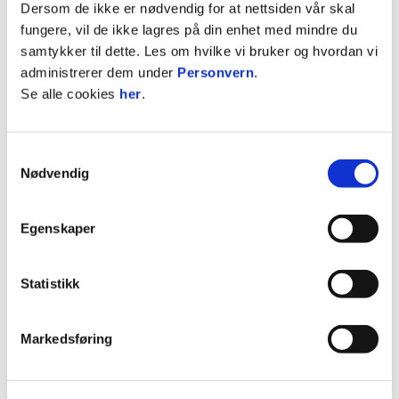
Dersom de ikke er nødvendig for at nettsiden vår skal
arrangementer uten at det nødvendigvis trenger å
fungere, vil de ikke lagres på din enhet med mindre du
bli en opphopning av avfall som et resultat av det.
samtykker til dette. Les om hvilke vi bruker og hvordan vi
administrerer dem under
Personvern
.
Ved å innføre Avfallsfri Stadion har vi derfor
Se alle cookies
her
.
redusert restavfallet vårt med
85%
! Dette er vi
utrolig stolte av, og det gir også masse motivasjon
til å fortsette det gode arbeidet videre.
Samtykkevalg
Nødvendig
Tusen takk!
Og dette skal vi være ærlige på: vi hadde ikke klart
det uten dere. Dere må jo være Norges beste
Egenskaper
søppelsorterere!
Statistikk
Vi ønsker derfor å takke dere for den grønne
innsatsen dere har gjort under 2022 sesongen. Vi
håper dere er med oss videre i kampen mot
Markedsføring
søppel i årets sesong også. Tusen takk!