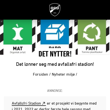
DET NYTTER!
Det lønner seg med avfallsfri stadion!
Forsiden
/
Nyheter miljø
/
ANNONSE:
Avfallsfri Stadion
er et prosjekt vi begynte med
i 2021. 2022 er derfor første hele sesong med