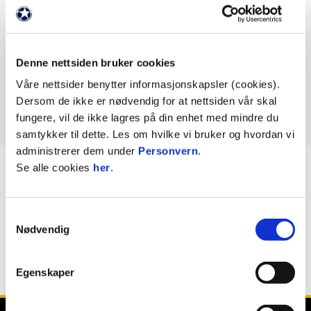
Fotballskoler
Skagerak Arena
Denne nettsiden bruker cookies
Våre nettsider benytter informasjonskapsler (cookies).
Kurs og konferansesenter
Dersom de ikke er nødvendig for at nettsiden vår skal
fungere, vil de ikke lagres på din enhet med mindre du
samtykker til dette. Les om hvilke vi bruker og hvordan vi
administrerer dem under
Personvern
.
Se alle cookies
her
.
BILDER
VISER: 1 AV 5
AVIA Produksjon
AV
Samtykkevalg
Nødvendig
Egenskaper