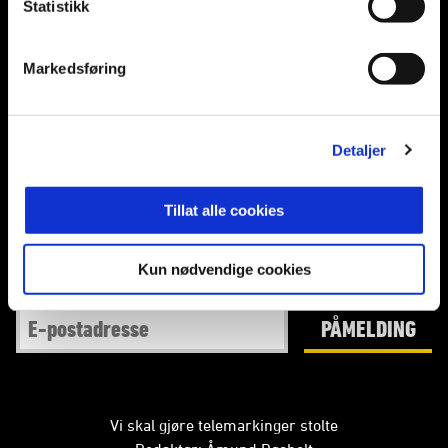
Statistikk
Markedsføring
E-post
:
post@odd.no
Kontakt oss
Detaljer
Facebook
Instagram
Twitter
Tillat alle cookies
Kun nødvendige cookies
Abonner på nyhetsbrev fra Odd
PÅMELDING
Vi skal gjøre telemarkinger stolte