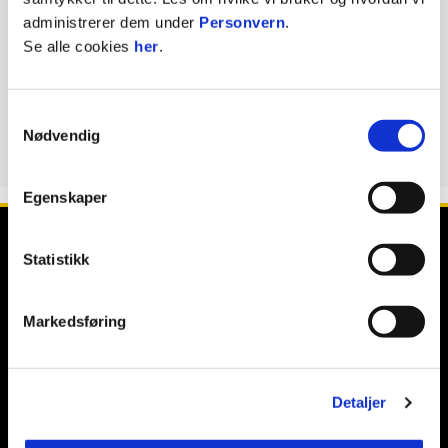
administrerer dem under
Personvern
.
KONTAKT OSS
Se alle cookies
her
.
Telefon:
99395380
E-mail:
anders@odd.no
Samtykkevalg
Nødvendig
Egenskaper
Statistikk
Markedsføring
E-post
:
post@odd.no
Kontakt oss
Detaljer
Facebook
Instagram
Twitter