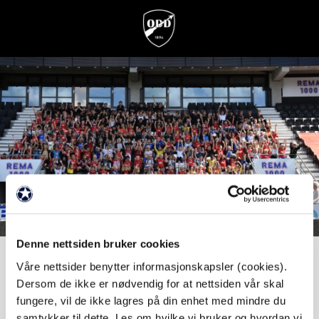
Odds TINE Fotballskole
Denne nettsiden bruker cookies
2026
Våre nettsider benytter informasjonskapsler (cookies).
Dersom de ikke er nødvendig for at nettsiden vår skal
fungere, vil de ikke lagres på din enhet med mindre du
samtykker til dette. Les om hvilke vi bruker og hvordan vi