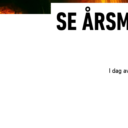
SE ÅRSM
I dag a