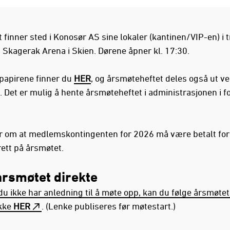
finner sted i Konosør AS sine lokaler (kantinen/VIP-en) i t
å Skagerak Arena i Skien. Dørene åpner kl. 17:30.
apirene finner du
HER
, og årsmøteheftet deles også ut v
 Det er mulig å hente årsmøteheftet i administrasjonen i f
r om at medlemskontingenten for 2026 må være betalt for
tt på årsmøtet.
årsmøtet direkte
u ikke har anledning til å møte opp, kan du følge årsmøtet
ikke
HER
. (Lenke publiseres før møtestart.)