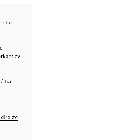
redje
ed
orkant av
 å ha
 direkte