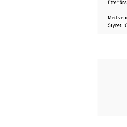
Etter år
Med venn
Styret i