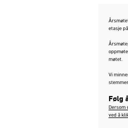
Årsmøtet 
etasje p
Årsmøtep
oppmøte.
møtet.
Vi minne
stemmere
Følg 
Dersom d
ved å kl