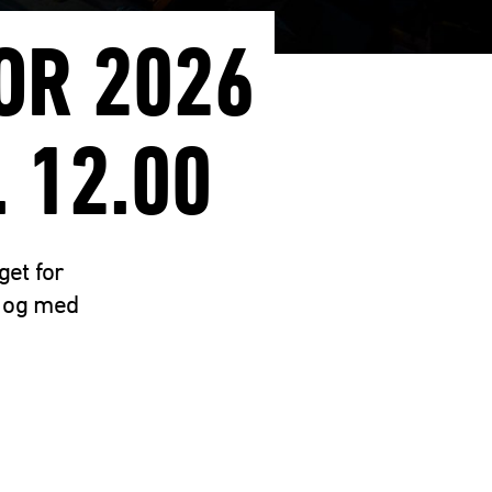
OR 2026
 12.00
get for
– og med