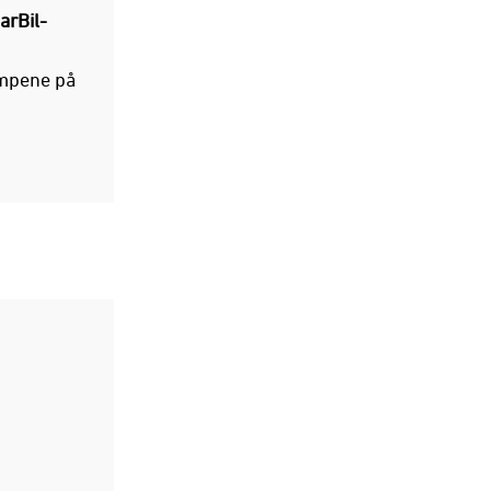
arBil-
ampene på