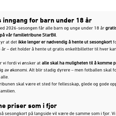
s inngang for barn under 18 år
ed 2026-sesongen får alle barn og unge under 18 år
grati
på vår familietribune StarBil
.
tyr at det
ikke lenger er nødvendig å hente ut sesongkort
fo
år – det holder å hente ut gratis enkeltbilletter til hver ka
r vi fordi vi ønsker at
alle skal ha muligheten til å komme 
 av økonomi. Alt blir stadig dyrere – men fotballen skal fo
alle.
tribunen skal være et sted for fellesskap, glede og gode op
familien.
 priser som i fjor
på sesongkort på langside vil være de samme som i fjor. Vi