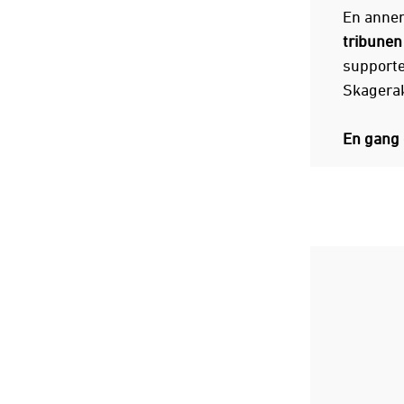
En annen
tribunen
supporte
Skagerak
En gang 