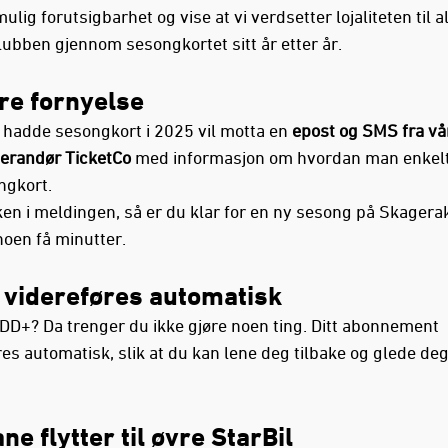
ulig forutsigbarhet og vise at vi verdsetter lojaliteten til 
lubben gjennom sesongkortet sitt år etter år.
re fornyelse
 hadde sesongkort i 2025 vil motta en
epost og SMS fra vå
everandør TicketCo
med informasjon om hvordan man enkelt
ngkort.
ken i meldingen, så er du klar for en ny sesong på Skagera
noen få minutter.
videreføres automatisk
DD+? Da trenger du ikke gjøre noen ting. Ditt abonnement
es automatisk, slik at du kan lene deg tilbake og glede deg 
e flytter til øvre StarBil