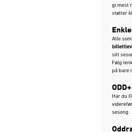
gi mest m
støtter k
Enkle
Alle som
billettl
sitt seso
Følg len
på bare 
ODD+ 
Har du O
viderefør
sesong.
Oddran