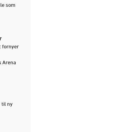
alle som
r
 fornyer
k Arena
til ny