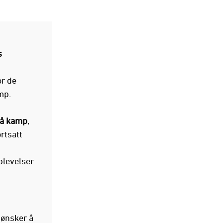
s
r de
mp.
på kamp
,
rtsatt
plevelser
 ønsker å