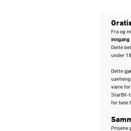
Grati
Fra og m
inngang 
Dette be
under 18 
Dette gjø
uavhengig
være for 
StarBil-
for hele 
Samme
Prisene 