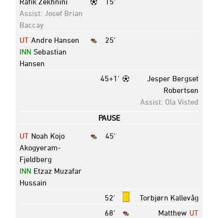
Rafik Zekhnini
15'
Assist: Josef Brian
Baccay
UT
Andre Hansen
25'
INN
Sebastian
Hansen
45+1'
Jesper Bergset
Robertsen
Assist: Ola Visted
PAUSE
UT
Noah Kojo
45'
Akogyeram-
Fjeldberg
INN
Etzaz Muzafar
Hussain
52'
Torbjørn Kallevåg
68'
Matthew
UT