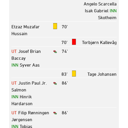
Angelo Scarcella
Isak Gabriel
INN
Skotheim
Etzaz Muzafar
70'
Hussain
70'
Torbjørn Kallevåg
UT
Josef Brian
74'
Baccay
INN
Syver Aas
83'
Tage Johansen
UT
Justin Paul Jr.
86'
Salmon
INN
Hinrik
Hardarson
UT
Filip Rønningen
86'
Jørgensen
INN
Tobias