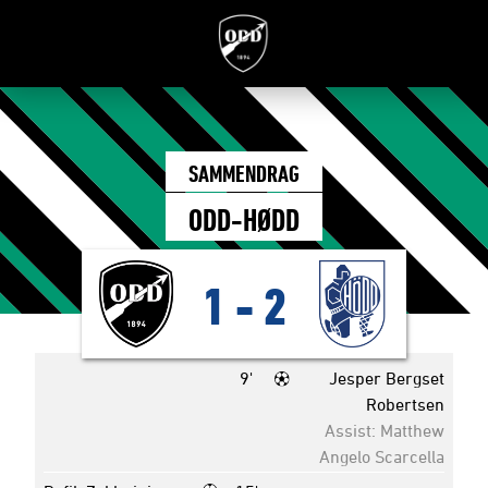
SAMMENDRAG
ODD-HØDD
1
-
2
9'
Jesper Bergset
Robertsen
Assist: Matthew
Angelo Scarcella