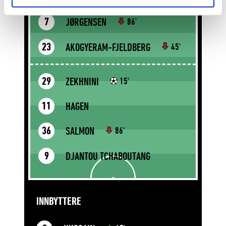
JØRGENSEN
7
86'
AKOGYERAM-FJELDBERG
23
45'
ZEKHNINI
29
15'
HAGEN
11
SALMON
36
86'
DJANTOU TCHABOUTANG
9
INNBYTTERE