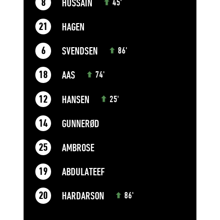
HUSSAIN
8
45'
HAGEN
21
SVENDSEN
6
86'
AAS
18
74'
HANSEN
12
25'
GUNNERØD
14
AMBROSE
25
ABDULATEEF
19
HARDARSON
20
86'