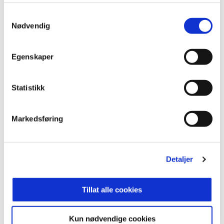
Samtykkevalg
6
HØDD
16
24
Nødvendig
7
EGERSUNDS IK
16
23
Se hele tabellen
Egenskaper
Statistikk
HANSEN
1
25'
Markedsføring
WALSTAD
4
Detaljer
BACCAY
3
74'
SKJELDAL
13
Tillat alle cookies
BONNESEN
5
Kun nødvendige cookies