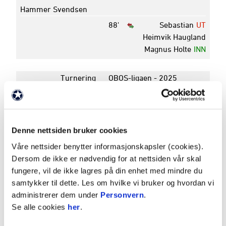
Hammer Svendsen
88'
Sebastian
UT
Heimvik Haugland
Magnus Holte
INN
Turnering
OBOS-ligaen - 2025
Rundenummer
22
Dato
13. september 2025
Avspark
16:00
Pauseresultat
1 - 2
Denne nettsiden bruker cookies
Sluttresultat
1 - 2
Våre nettsider benytter informasjonskapsler (cookies).
Arena
Skagerak Arena
Dersom de ikke er nødvendig for at nettsiden vår skal
fungere, vil de ikke lagres på din enhet med mindre du
samtykker til dette. Les om hvilke vi bruker og hvordan vi
K
P
administrerer dem under
Personvern
.
Se alle cookies
her
.
4
STRØMSGODSET
16
32
5
ODD
16
28