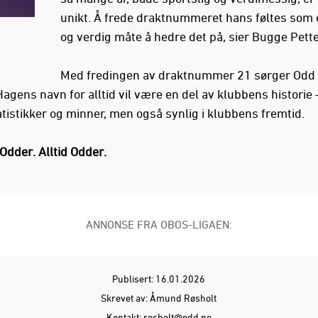
unikt. Å frede draktnummeret hans føltes som e
og verdig måte å hedre det på, sier Bugge Pett
Med fredingen av draktnummer 21 sørger Odd f
agens navn for alltid vil være en del av klubbens historie 
atistikker og minner, men også synlig i klubbens fremtid.
Odder. Alltid Odder.
ANNONSE FRA OBOS-LIGAEN:
Publisert: 16.01.2026
Skrevet av: Åmund Røsholt
Kontakt:
rosholt@odd.no