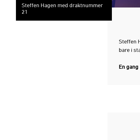
Steffen Hagen med draktnummer
21
Steffen H
bare i st
En gang 