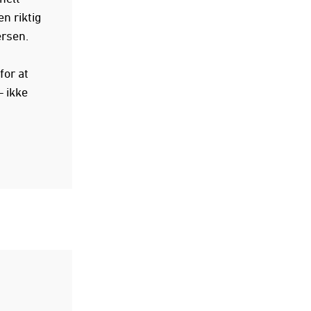
n riktig
ersen.
or at
– ikke