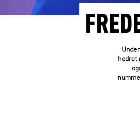
FRED
Under
hedret 
og
nummere