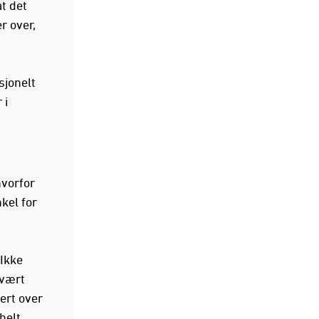
at det
r over,
sjonelt
 i
hvorfor
kel for
 Ikke
 vært
ert over
helt