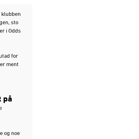
i klubben
gen, sto
er i Odds
utad for
 er ment
t på
e
re og noe