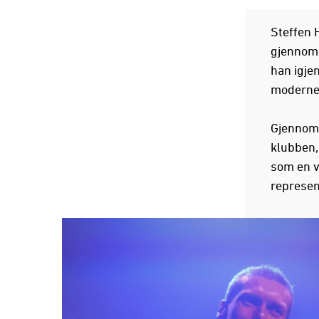
Steffen 
gjennom 
han igj
moderne 
Gjennom 
klubben,
som en va
represen