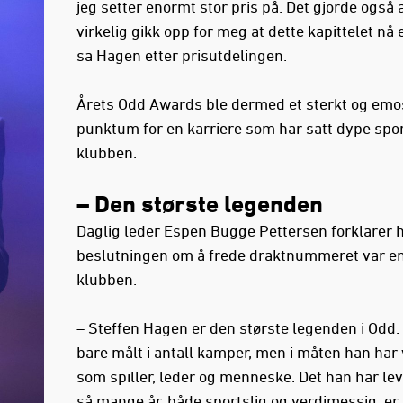
jeg setter enormt stor pris på. Det gjorde også 
virkelig gikk opp for meg at dette kapittelet nå e
sa Hagen etter prisutdelingen.
Årets Odd Awards ble dermed et sterkt og emo
punktum for en karriere som har satt dype spor
klubben.
– Den største legenden
Daglig leder Espen Bugge Pettersen forklarer 
beslutningen om å frede draktnummeret var en
klubben.
– Steffen Hagen er den største legenden i Odd.
bare målt i antall kamper, men i måten han har
som spiller, leder og menneske. Det han har lev
så mange år, både sportslig og verdimessig, er 