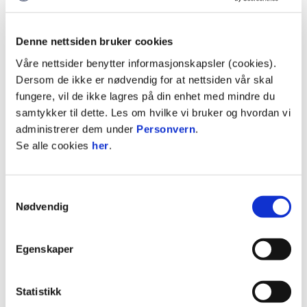
lokale markedet – noe som gjør samarbeidet med
Odd naturlig.
Denne nettsiden bruker cookies
– For oss handler det om å være synlige der folk
Våre nettsider benytter informasjonskapsler (cookies).
er, og samtidig bygge relasjoner i området. Der er
Dersom de ikke er nødvendig for at nettsiden vår skal
Odd en veldig fin arena, sier han.
fungere, vil de ikke lagres på din enhet med mindre du
samtykker til dette. Les om hvilke vi bruker og hvordan vi
Vil vise frem nytt bilmerke
administrerer dem under
Personvern
.
Motor Forum har den siste tiden også fått inn et
Se alle cookies
her
.
nytt bilmerke – Changan.
– Changan er et merke vi har stor tro på. Det er
Samtykkevalg
moderne biler med mye teknologi og høy kvalitet,
Nødvendig
og vi opplever allerede stor interesse. Dette er
biler vi mener folk kommer til å se mer og mer av
Egenskaper
på norske veier fremover, sier Jan Tore.
Han mener det er viktig å kunne tilby noe nytt til
Statistikk
kundene.