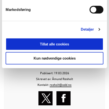
Markedsføring
– Bilmarkedet er i utvikling, og da er det
spennende å kunne komme med nye alternativer.
Changan er et godt eksempel på det.
Detaljer
Motor Forum ser nå frem til å bli bedre kjent med
både klubben, partnerne og supporterne.
Tillat alle cookies
ANNONSE FRA OBOS-LIGAEN:
Kun nødvendige cookies
Publisert: 19.03.2026
Skrevet av: Åmund Røsholt
Kontakt:
rosholt@odd.no