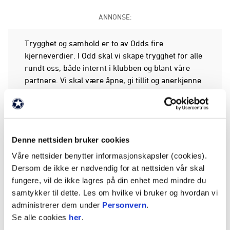
ANNONSE:
Trygghet og samhold er to av Odds fire
kjerneverdier. I Odd skal vi skape trygghet for alle
rundt oss, både internt i klubben og blant våre
partnere. Vi skal være åpne, gi tillit og anerkjenne
innsatsen som legges ned. Samhold er det som
bygger vårt fellesskap. Derfor er det naturlig for
oss å inngå en avtale med NAV Skien.
Denne nettsiden bruker cookies
At vi også tar klimakampen like alvorlig som
fotballkampene, setter Ragnhild G. Storbæk stor
Våre nettsider benytter informasjonskapsler (cookies).
pris på.
Dersom de ikke er nødvendig for at nettsiden vår skal
fungere, vil de ikke lagres på din enhet med mindre du
-
Odds Ballklubb er en viktig del av næringslivet i
samtykker til dette. Les om hvilke vi bruker og hvordan vi
Grenland, og spesielt i Skien. Klubben har en unik
administrerer dem under
Personvern
.
posisjon der de kan samle et bærekraftig nettverk,
Se alle cookies
her
.
som NAV ønsker å være en del av. Gjennom