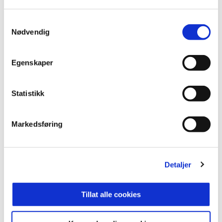
partnerskapet får vi muligheten til å møte
fremtidige samarbeidspartnere, samt få et
Samtykkevalg
Nødvendig
verdifullt innblikk i næringslivets utvikling i Skien.
Dette er spesielt fruktbart med tanke på vårt
rekrutterings- og markedsarbeid hos NAV,
sier
Egenskaper
Maria Bruserud.
Statistikk
ANNONSE FRA OBOS-LIGAEN:
Markedsføring
Publisert: 24.10.2024
Skrevet av: Åmund Røsholt
Kontakt:
rosholt@odd.no
Detaljer
Tillat alle cookies