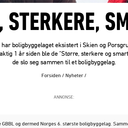
, STERKERE, S
r har boligbyggelaget eksistert i Skien og Porsgr
aktig 1 år siden ble de "Større, sterkere og smar
de slo seg sammen til et boligbyggelag.
Forsiden
/
Nyheter
/
ANNONSE:
e GBBL og dermed Norges 6. største boligbyggelag. Samme