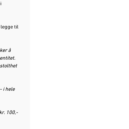
i
legge til
ker å
entitet.
stolthet
 i hele
kr. 100,-