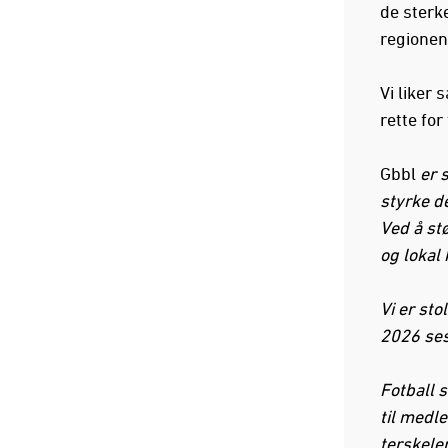
de sterke
regionen
Vi liker 
rette for
Gbbl
er s
styrke de
Ved å stø
og lokal
Vi er sto
2026 ses
Fotball s
til medl
terskelen