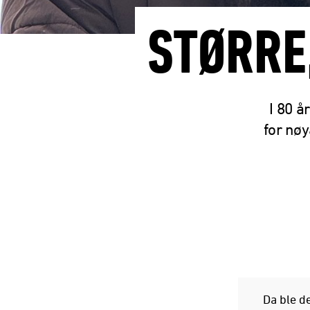
STØRRE
I 80 å
for nøy
Da ble d