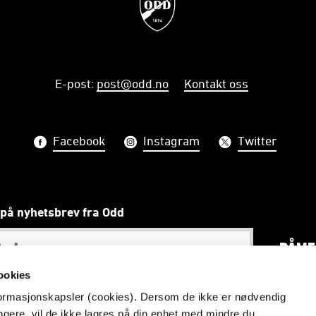
E-post
:
post@odd.no
Kontakt oss
Facebook
Instagram
Twitter
på nyhetsbrev fra Odd
PÅME
ookies
nformasjonskapsler (cookies). Dersom de ikke er nødvendig
ungere, vil de ikke lagres på din enhet med mindre du