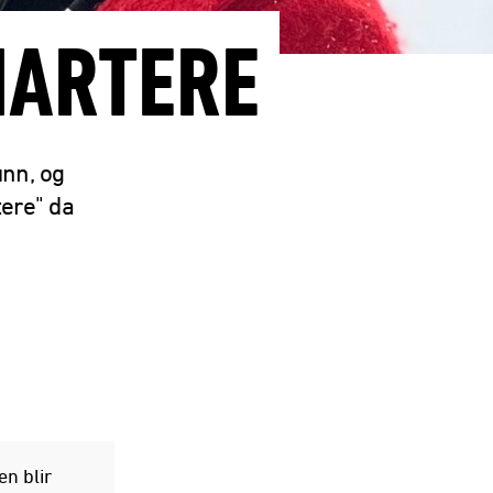
MARTERE
unn, og
tere" da
n blir