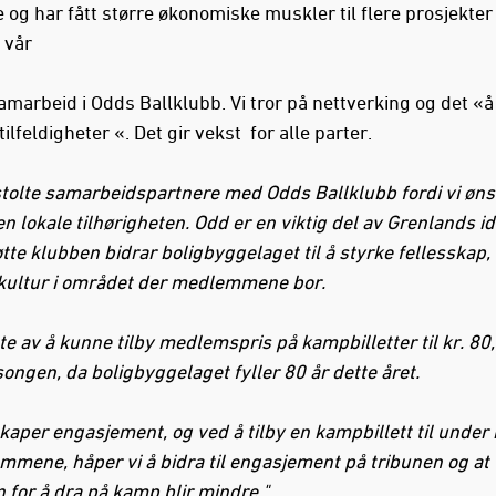
 og har fått større økonomiske muskler til flere prosjekter 
 vår
samarbeid i Odds Ballklubb. Vi tror på nettverking og det «å 
 tilfeldigheter «. Det gir vekst for alle parter.
tolte samarbeidspartnere med Odds Ballklubb fordi vi øns
n lokale tilhørigheten. Odd er en viktig del av Grenlands id
tte klubben bidrar boligbyggelaget til å styrke fellesskap, 
 kultur i området der medlemmene bor.
lte av å kunne tilby medlemspris på kampbilletter til kr. 80,-
ongen, da boligbyggelaget fyller 80 år dette året.
kaper engasjement, og ved å tilby en kampbillett til under 
emmene, håper vi å bidra til engasjement på tribunen og at
 for å dra på kamp blir mindre."