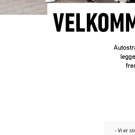
VELKOMM
Autostr
legge
fre
- Vi er s