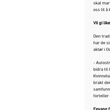
skal mar
oss til å
Vil gi li
Den trad
har de si
aktør i O
- Autost
bidra til
Kvinnelag
brakt dem
samfunns
fortelle
Fevang 