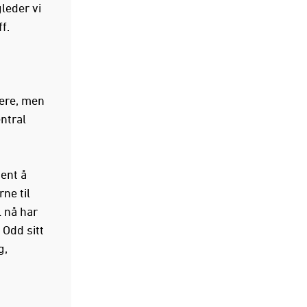
leder vi
f.
gere, men
entral
ent å
ne til
l nå har
 Odd sitt
g,