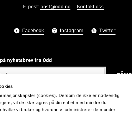
E-post
:
post@odd.no
Kontakt oss
Facebook
Instagram
Twitter
på nyhetsbrev fra Odd
PÅME
ookies
nformasjonskapsler (cookies). Dersom de ikke er nødvendig
ungere, vil de ikke lagres på din enhet med mindre du
Vi skal gjøre telemarkinger stolte
m hvilke vi bruker og hvordan vi administrerer dem under
Redaktør: Åmund Røsholt
Vilkår og betingelser
Personvern