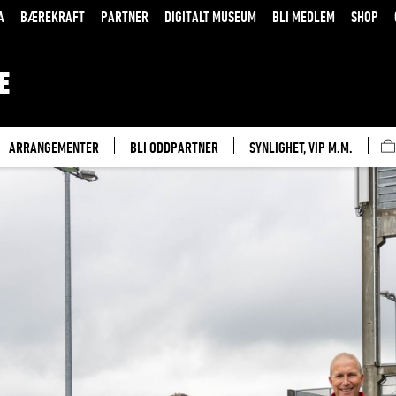
A
BÆREKRAFT
PARTNER
DIGITALT MUSEUM
BLI MEDLEM
SHOP
E
ARRANGEMENTER
BLI ODDPARTNER
SYNLIGHET, VIP M.M.