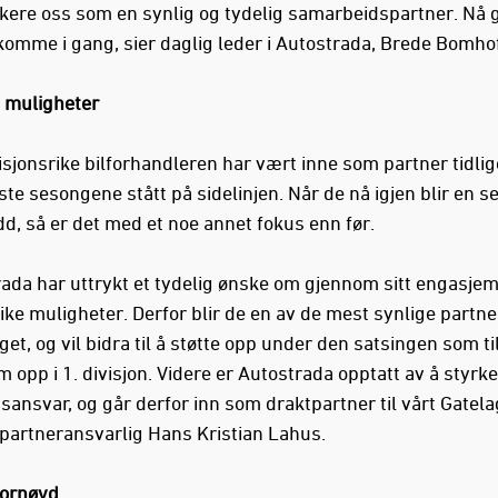
kere oss som en synlig og tydelig samarbeidspartner. Nå g
 komme i gang, sier daglig leder i Autostrada, Brede Bomhof
ke muligheter
isjonsrike bilforhandleren har vært inne som partner tidli
ste sesongene stått på sidelinjen. Når de nå igjen blir en s
dd, så er det med et noe annet fokus enn før.
rada har uttrykt et tydelig ønske om gjennom sitt engasjem
 like muligheter. Derfor blir de en av de mest synlige partner
et, og vil bidra til å støtte opp under den satsingen som ti
 opp i 1. divisjon. Videre er Autostrada opptatt av å styrke
ansvar, og går derfor inn som draktpartner til vårt Gatela
r partneransvarlig Hans Kristian Lahus.
fornøyd