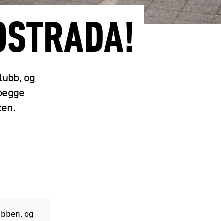
OSTRADA!
lubb, og
 begge
ten.
lubben, og