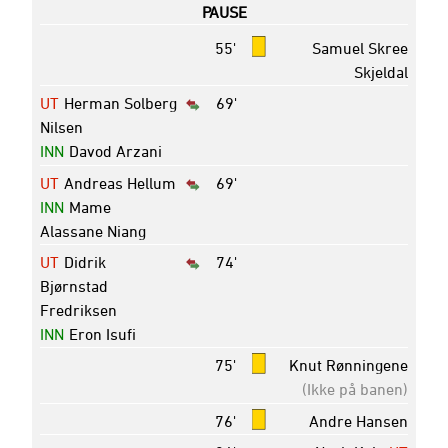
PAUSE
55'
Samuel Skree
Skjeldal
UT
Herman Solberg
69'
Nilsen
INN
Davod Arzani
UT
Andreas Hellum
69'
INN
Mame
Alassane Niang
UT
Didrik
74'
Bjørnstad
Fredriksen
INN
Eron Isufi
75'
Knut Rønningene
(Ikke på banen)
76'
Andre Hansen