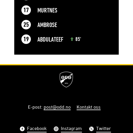
MURTNES
17
AMBROSE
25
ABDULATEEF
19
85'
E-post
:
post@odd.no
Kontakt oss
Facebook
Instagram
Twitter