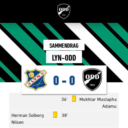
SAMMENDRAG
LYN-ODD
0
-
0
36'
Mukhtar Mustapha
Adamu
Herman Solberg
38'
Nilsen