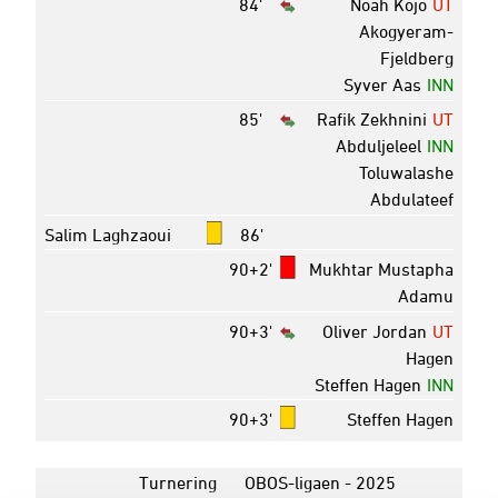
84'
Noah Kojo
UT
Akogyeram-
Fjeldberg
Syver Aas
INN
85'
Rafik Zekhnini
UT
Abduljeleel
INN
Toluwalashe
Abdulateef
Salim Laghzaoui
86'
90+2'
Mukhtar Mustapha
Adamu
90+3'
Oliver Jordan
UT
Hagen
Steffen Hagen
INN
90+3'
Steffen Hagen
Turnering
OBOS-ligaen - 2025