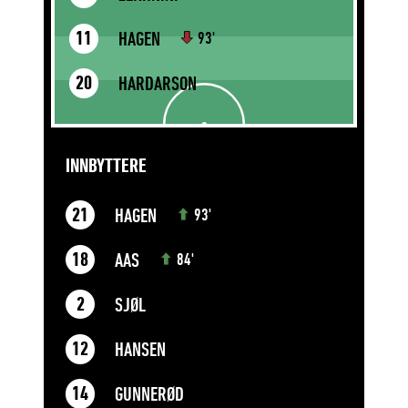
HAGEN
11
93'
HARDARSON
20
INNBYTTERE
HAGEN
21
93'
AAS
18
84'
SJØL
2
HANSEN
12
GUNNERØD
14