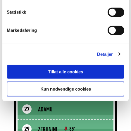
HANSEN
1
Statistikk
Markedsføring
WALSTAD
4
BACCAY
3
Detaljer
SKJELDAL
13
Tillat alle cookies
BONNESEN
5
Kun nødvendige cookies
AKOGYERAM-FJELDBERG
23
84'
ADAMU
27
ZEKHNINI
29
85'