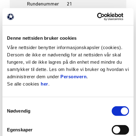
Rundenummer
21
Dato
31. august 2025
Avspark
19:00
Pauseresultat
0 - 0
Sluttresultat
0 - 0
Denne nettsiden bruker cookies
Arena
Bislett stadion
Våre nettsider benytter informasjonskapsler (cookies).
Dersom de ikke er nødvendig for at nettsiden vår skal
fungere, vil de ikke lagres på din enhet med mindre du
K
P
samtykker til dette. Les om hvilke vi bruker og hvordan vi
4
STRØMSGODSET
16
32
administrerer dem under
Personvern
.
Se alle cookies
her
.
5
ODD
16
28
6
HØDD
16
24
Samtykkevalg
7
EGERSUNDS IK
16
23
Nødvendig
Se hele tabellen
Egenskaper