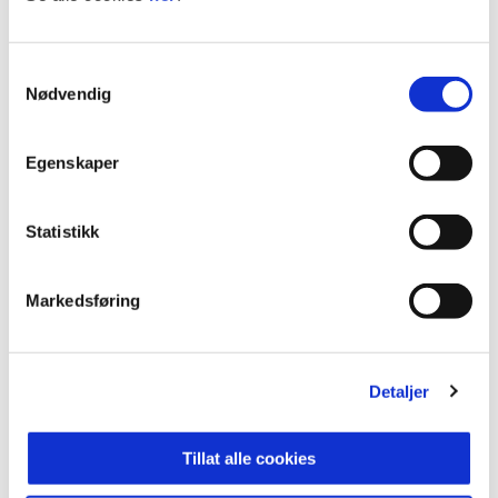
Gjengen er godt restituert etter tre tette kamper,
og mentaliteten i troppen er god før dagens
Samtykkevalg
oppgjør.
Nødvendig
Målscorere gjennom
Egenskaper
turneringen
Odd har vist bredde offensivt gjennom hele
Statistikk
oppholdet i Marbella, med flere ulike spillere på
scoringslisten:
Markedsføring
Isak Bae Eikeland
Elion Krosa
Detaljer
Johnny Dangshing
Tillat alle cookies
Oliver Skau