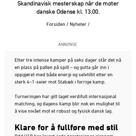
Skandinavisk mesterskap når de møter
danske Odense kl. 13.00.
Forsiden
/
Nyheter
/
ANNONSE:
Etter tre intense kamper på seks dager står det nå
en plass på pallen på spill – og gutta går inn i
oppgjøret med både energi og selvtillit etter en
sterk 4–1-seier mot Stabæk i forrige kamp.
Turneringen har gitt laget verdifull internasjonal
matching, og dagens kamp blir nok en mulighet til
å vise nivået mot et robust og fysisk dansk lag.
Klare for å fullføre med stil
Odd U19 har levert gode prestasjoner gjennom