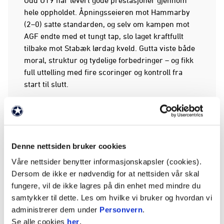
hele oppholdet. Åpningsseieren mot Hammarby
(2–0) satte standarden, og selv om kampen mot
AGF endte med et tungt tap, slo laget kraftfullt
tilbake mot Stabæk lørdag kveld. Gutta viste både
moral, struktur og tydelige forbedringer – og fikk
full uttelling med fire scoringer og kontroll fra
start til slutt.
Odense venter – et fysisk og
solid lag
Odense har vært et av de mest fysisk sterke
Denne nettsiden bruker cookies
lagene i turneringen, og U19-trener Erik Krokvik
Våre nettsider benytter informasjonskapsler (cookies).
forventer et tøft oppgjør. Etter kampen mot
Dersom de ikke er nødvendig for at nettsiden vår skal
Stabæk beskrev han danskenes spillestil som
fungere, vil de ikke lagres på din enhet med mindre du
«solid, kraftfull og krevende å møte», og
samtykker til dette. Les om hvilke vi bruker og hvordan vi
understreket at kampen blir en test på både
administrerer dem under
Personvern
.
disiplin og struktur.
Se alle cookies
her
.