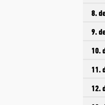
8. d
9. d
10. 
11. 
12. 