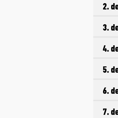
2. d
3. d
4. d
5. d
6. d
7. d