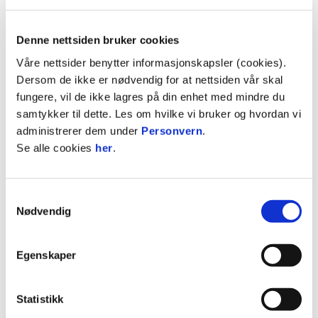
Vinneren kontaktes direkte etter nyttår!
Denne nettsiden bruker cookies
Følg med videre – desemberkalenderen fortsetter
Våre nettsider benytter informasjonskapsler (cookies).
helt frem til 31. desember
Dersom de ikke er nødvendig for at nettsiden vår skal
fungere, vil de ikke lagres på din enhet med mindre du
samtykker til dette. Les om hvilke vi bruker og hvordan vi
administrerer dem under
Personvern
.
Se alle cookies
her
.
ANNONSE FRA OBOS-LIGAEN:
Samtykkevalg
Publisert: 26.07.2020
, oppdatert: 26.12.2025
Nødvendig
Skrevet av: Anders løkken
Kontakt:
anders@odd.no
Egenskaper
Statistikk