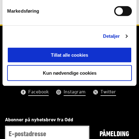
Markedsføring
Detaljer
Tillat alle cookies
E-post
:
post@odd.no
Kontakt oss
Kun nødvendige cookies
Facebook
Instagram
Twitter
Abonner på nyhetsbrev fra Odd
PÅMELDING