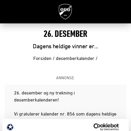
26. DESEMBER
Dagens heldige vinner er...
Forsiden
/
desemberkalender
/
ANNONSE:
26. desember og ny trekning i
desemberkalenderen!
Vi gratulerer kalender nr. 856 som dagens heldige
vinner av et gavekort fra O’Learys – gyldig for to
smakfulle burgermenyer