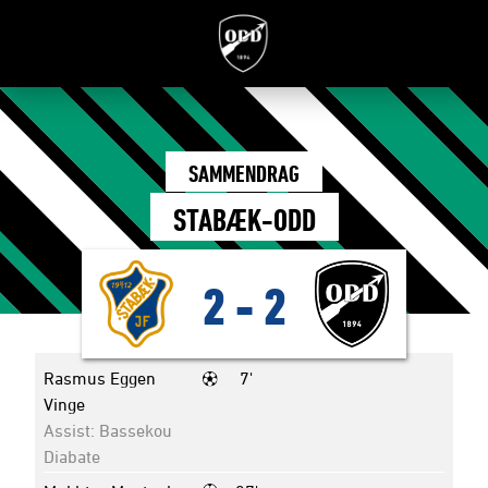
SAMMENDRAG
STABÆK-ODD
2
-
2
Rasmus Eggen
7'
Vinge
Assist: Bassekou
Diabate