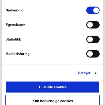
6
HØDD
16
24
Samtykkevalg
Nødvendig
7
EGERSUNDS IK
16
23
Se hele tabellen
Egenskaper
Statistikk
HANSEN
1
Markedsføring
WALSTAD
4
77'
HAGEN
21
Detaljer
SKJELDAL
13
33'
Tillat alle cookies
BONNESEN
5
Kun nødvendige cookies