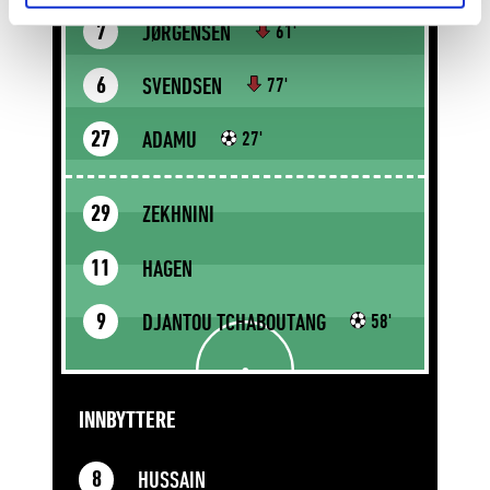
JØRGENSEN
7
61'
SVENDSEN
6
77'
ADAMU
27
27'
ZEKHNINI
29
HAGEN
11
DJANTOU TCHABOUTANG
9
58'
INNBYTTERE
HUSSAIN
8