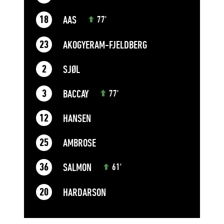
AAS
18
77'
AKOGYERAM-FJELDBERG
23
SJØL
2
BACCAY
3
77'
HANSEN
12
AMBROSE
25
SALMON
36
61'
HARDARSON
20