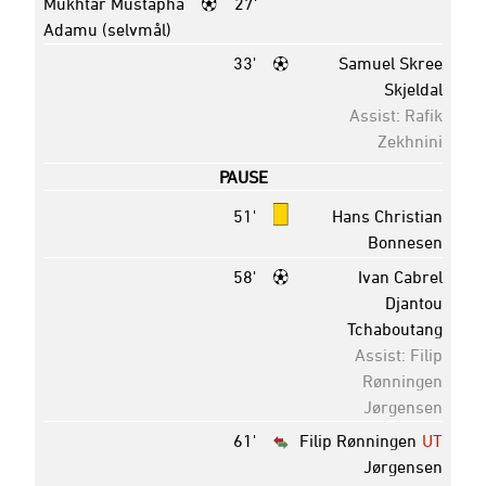
Mukhtar Mustapha
27'
Adamu (selvmål)
33'
Samuel Skree
Skjeldal
Assist: Rafik
Zekhnini
PAUSE
51'
Hans Christian
Bonnesen
58'
Ivan Cabrel
Djantou
Tchaboutang
Assist: Filip
Rønningen
Jørgensen
61'
Filip Rønningen
UT
Jørgensen