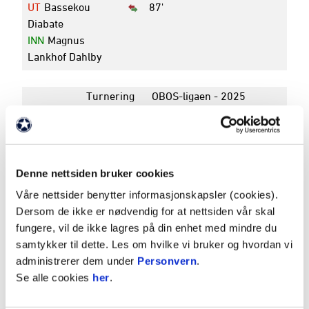
UT
Bassekou
87'
Diabate
INN
Magnus
Lankhof Dahlby
Turnering
OBOS-ligaen - 2025
Rundenummer
25
Dato
05. oktober 2025
Avspark
17:00
Pauseresultat
2 - 1
Denne nettsiden bruker cookies
Sluttresultat
2 - 2
Våre nettsider benytter informasjonskapsler (cookies).
Arena
Nadderud stadion
Dersom de ikke er nødvendig for at nettsiden vår skal
fungere, vil de ikke lagres på din enhet med mindre du
samtykker til dette. Les om hvilke vi bruker og hvordan vi
K
P
administrerer dem under
Personvern
.
4
STRØMSGODSET
16
32
Se alle cookies
her
.
5
ODD
16
28