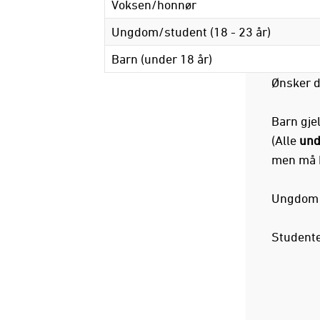
Voksen/honnør
Ungdom/student (18 - 23 år)
Barn (under 18 år)
Ønsker d
Barn gjel
(Alle
und
men må he
Ungdom g
Studente