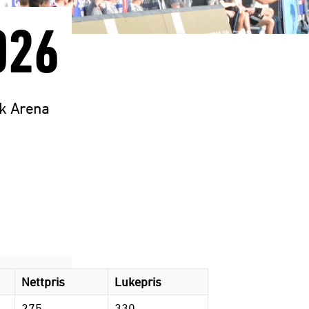
026
ak Arena
Nettpris
Lukepris
275,-
330,-