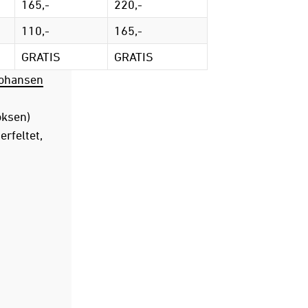
165,-
220,-
110,-
165,-
GRATIS
GRATIS
Johansen
oksen)
rfeltet,