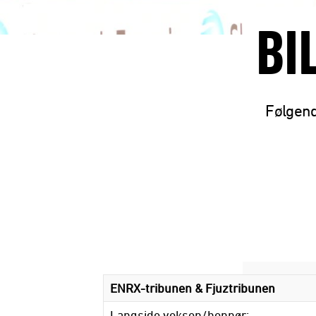
BI
Følgend
ENRX-tribunen & Fjuztribunen
Langside voksen/honnør: