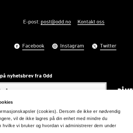
E-post
:
post@odd.no
Kontakt oss
Facebook
Instagram
Twitter
på nyhetsbrev fra Odd
PÅME
ookies
nformasjonskapsler (cookies). Dersom de ikke er nødvendig
ungere, vil de ikke lagres på din enhet med mindre du
Vi skal gjøre telemarkinger stolte
m hvilke vi bruker og hvordan vi administrerer dem under
Redaktør: Åmund Røsholt