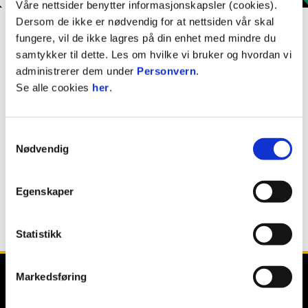
Våre nettsider benytter informasjonskapsler (cookies).
Erik Lofthus Bratli
Dersom de ikke er nødvendig for at nettsiden vår skal
FORSVARSSPILLER
fungere, vil de ikke lagres på din enhet med mindre du
samtykker til dette. Les om hvilke vi bruker og hvordan vi
administrerer dem under
Personvern
.
Nasjonalitet
Norge
Se alle cookies
her
.
Født
26. april 2011
Samtykkevalg
PROFIL
Nødvendig
Egenskaper
Tidligere klubber: Fossum
Statistikk
Markedsføring