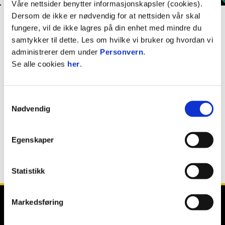
Våre nettsider benytter informasjonskapsler (cookies).
Mikkel Asdøl Birkeland
Dersom de ikke er nødvendig for at nettsiden vår skal
FORSVARSSPILLER
fungere, vil de ikke lagres på din enhet med mindre du
samtykker til dette. Les om hvilke vi bruker og hvordan vi
administrerer dem under
Personvern
.
Nasjonalitet
Norge
Se alle cookies
her
.
Født
17. januar 2011
Samtykkevalg
PROFIL
Nødvendig
Egenskaper
Tidligere klubber: Gulset
Statistikk
Markedsføring