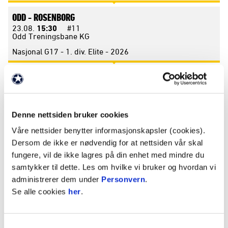
ODD -
ROSENBORG
23.08.
15:30
#11
Odd Treningsbane KG
Nasjonal G17 - 1. div. Elite - 2026
START -
ODD
29.08.
15:00
#12
Sparebanken Norge Arena Kristiansand
Nasjonal G17 - 1. div. Elite - 2026
Denne nettsiden bruker cookies
Våre nettsider benytter informasjonskapsler (cookies).
SEPTEMBER 2026
Dersom de ikke er nødvendig for at nettsiden vår skal
fungere, vil de ikke lagres på din enhet med mindre du
TROMSØ -
ODD
samtykker til dette. Les om hvilke vi bruker og hvordan vi
05.09.
13:30
#9
administrerer dem under
Personvern
.
Romssa Arena
Se alle cookies
her
.
Nasjonal G17 - 1. div. Elite - 2026
ODD -
BRANN
Samtykkevalg