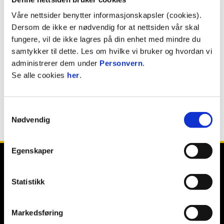
Våre nettsider benytter informasjonskapsler (cookies).
BILLETTER
Dersom de ikke er nødvendig for at nettsiden vår skal
fungere, vil de ikke lagres på din enhet med mindre du
samtykker til dette. Les om hvilke vi bruker og hvordan vi
administrerer dem under
Personvern
.
Abonner på terminliste
Se alle cookies
her
.
*
Ligakamper markert med dette symbolet er ikke
berammet. Kamptidspunkt og dato kan derfor bli endret
Samtykkevalg
når TV-kampoppsettet kommer. Straks det ligger et
Nødvendig
kanalikon ved kampen så er den berammet. I sjeldne
tilfeller kan kampen da også flyttes.
Egenskaper
Statistikk
Markedsføring
E-post
:
post@odd.no
Kontakt oss