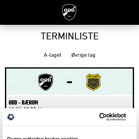
TERMINLISTE
A-laget
Øvrige lag
ODD -
BÆRUM
13.08.
18:00
#4
Skagerak Arena
Norgesmesterskapet G19 - 2026
Denne nettsiden bruker cookies