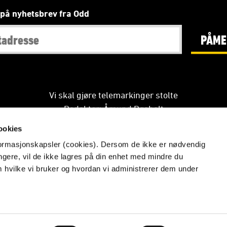
på nyhetsbrev fra Odd
PÅME
Vi skal gjøre telemarkinger stolte
Redaktør: Åmund Røsholt
ookies
Vilkår og betingelser
Personvern
nformasjonskapsler (cookies). Dersom de ikke er nødvendig
ungere, vil de ikke lagres på din enhet med mindre du
m hvilke vi bruker og hvordan vi administrerer dem under