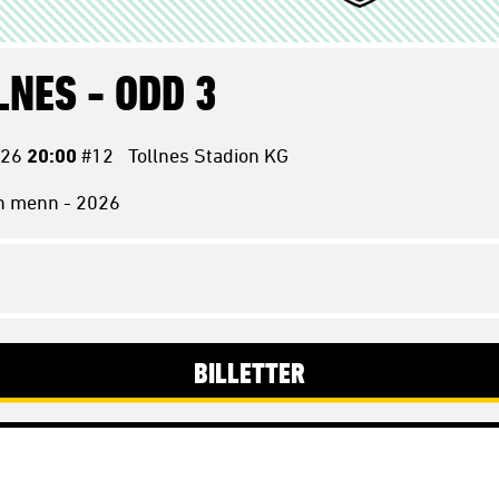
LNES -
ODD 3
26
20:00
#12
Tollnes Stadion KG
on menn - 2026
BILLETTER