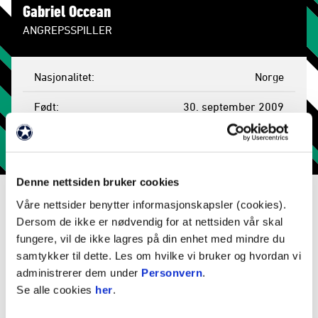
Gabriel Occean
ANGREPSSPILLER
Nasjonalitet
Norge
Født
30. september 2009
Mål
0
Gule kort
0
Denne nettsiden bruker cookies
Røde kort
0
Våre nettsider benytter informasjonskapsler (cookies).
Dersom de ikke er nødvendig for at nettsiden vår skal
Kamper spilt
1
fungere, vil de ikke lagres på din enhet med mindre du
Minutter
7
samtykker til dette. Les om hvilke vi bruker og hvordan vi
administrerer dem under
Personvern
.
Byttet inn
1
Se alle cookies
her
.
Byttet ut
0