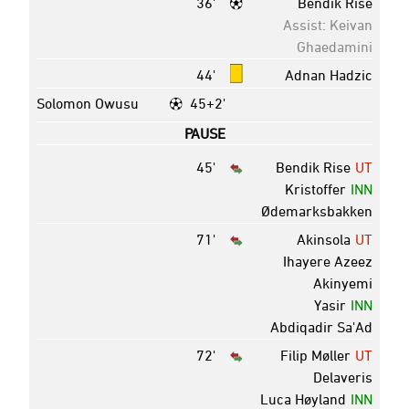
36'
Bendik Rise
Assist: Keivan
Ghaedamini
44'
Adnan Hadzic
Solomon Owusu
45+2'
PAUSE
45'
Bendik Rise
UT
Kristoffer
INN
Ødemarksbakken
71'
Akinsola
UT
Ihayere Azeez
Akinyemi
Yasir
INN
Abdiqadir Sa'Ad
72'
Filip Møller
UT
Delaveris
Luca Høyland
INN