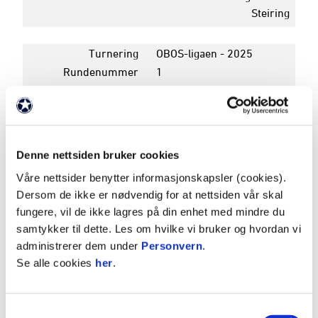
Steiring
Turnering
OBOS-ligaen - 2025
Rundenummer
1
Dato
31. mars 2025
Avspark
19:00
Pauseresultat
2 - 1
Sluttresultat
2 - 1
Denne nettsiden bruker cookies
Arena
Skagerak Arena
Våre nettsider benytter informasjonskapsler (cookies).
Dersom de ikke er nødvendig for at nettsiden vår skal
K
P
fungere, vil de ikke lagres på din enhet med mindre du
samtykker til dette. Les om hvilke vi bruker og hvordan vi
4
STRØMSGODSET
17
32
administrerer dem under
Personvern
.
5
ODD
16
28
Se alle cookies
her
.
6
HØDD
17
27
7
EGERSUNDS IK
17
26
Samtykkevalg