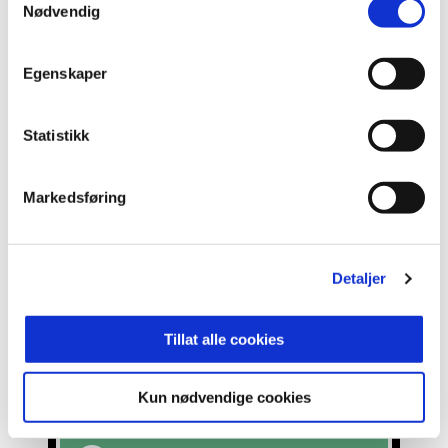
Nødvendig
Se hele tabellen
Egenskaper
HANSEN
1
Statistikk
HAGEN
21
Markedsføring
JOHANSEN
15
Detaljer
SJØL
2
Tillat alle cookies
BACCAY
3
Kun nødvendige cookies
OWUSU
17
47'