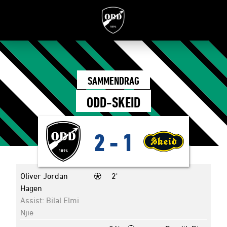
SAMMENDRAG
ODD-SKEID
2
-
1
Oliver Jordan
2'
Hagen
Assist: Bilal Elmi
Njie