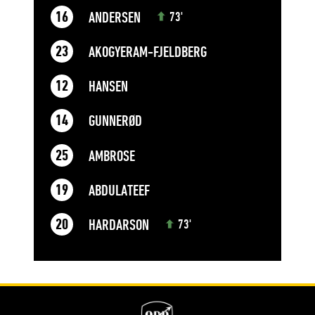
ANDERSEN
16
73'
AKOGYERAM-FJELDBERG
23
HANSEN
12
GUNNERØD
14
AMBROSE
25
ABDULATEEF
19
HARDARSON
20
73'