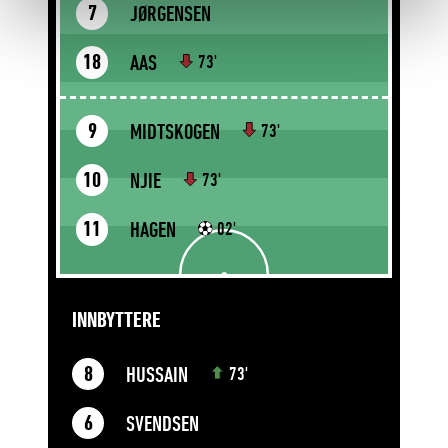
JØRGENSEN
7
AAS
18
73'
MIDTSKOGEN
9
73'
NJIE
10
73'
HAGEN
11
02'
INNBYTTERE
HUSSAIN
8
73'
SVENDSEN
6