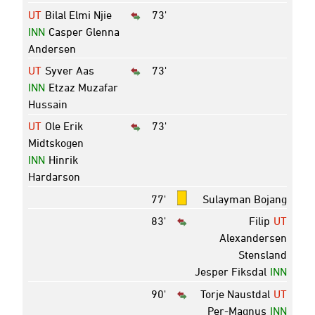
UT
Bilal Elmi Njie
73'
INN
Casper Glenna
Andersen
UT
Syver Aas
73'
INN
Etzaz Muzafar
Hussain
UT
Ole Erik
73'
Midtskogen
INN
Hinrik
Hardarson
77'
Sulayman Bojang
83'
Filip
UT
Alexandersen
Stensland
Jesper Fiksdal
INN
90'
Torje Naustdal
UT
Per-Magnus
INN