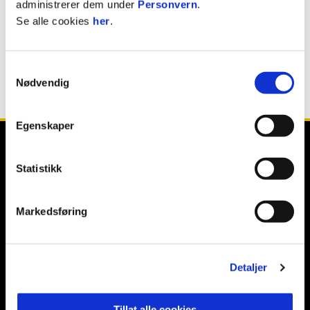
administrerer dem under
Personvern
.
Morten Rønningen
Se alle cookies
her
.
SPORTSSJEF
Samtykkevalg
Nødvendig
Egenskaper
Statistikk
Markedsføring
E-post
:
post@odd.no
Kontakt oss
Detaljer
Facebook
Instagram
Twitter
Tillat alle cookies