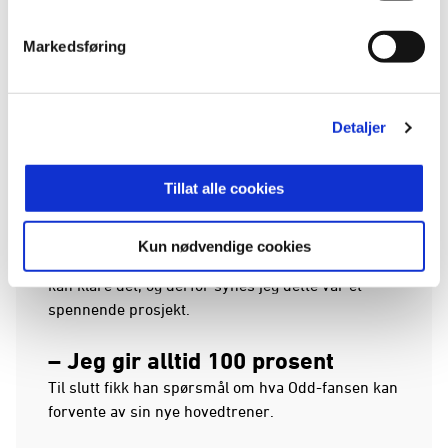
– Om du er 16 eller 35 spiller ingen rolle. Er du
god nok, så spiller du. Det handler om kvalitet,
Markedsføring
ikke alder, understreker han.
At han valgte Odd som neste steg i
Detaljer
trenerkarrieren, var ikke tilfeldig.
Tillat alle cookies
– Da jeg så omgivelsene her og snakket med
Bugge, Morten og styret, skjønte jeg at dette var en
klubb som har trøblet litt. Men det er også en stor
Kun nødvendige cookies
mulighet – å være med på å løfte laget. Jeg tror jeg
kan klare det, og derfor synes jeg dette var et
spennende prosjekt.
– Jeg gir alltid 100 prosent
Til slutt fikk han spørsmål om hva Odd-fansen kan
forvente av sin nye hovedtrener.