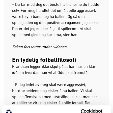
– Du tar med deg det beste fra trenerne du hadde
selv. For meg handlet det om å spille aggressivt,
være høyt i banen og ha ballen. Og så den
spillegleden og den positive arrogansen jeg elsker.
Det er det jeg ønsker å gi til spillerne – vi skal
spille med glede og karisma, sier han.
Saken fortsetter under videoen
En tydelig fotballfilosofi
Frandsen legger ikke skjul på at han har en klar
idé om hvordan han vil at Odd skal fremstå:
– Et lag ledet av meg skal være aggressivt,
hardtarbeidende og elsker å ha ballen. Vi skal
spille offensivt og med utstråling, slik at man ser
at spillerne virkelig elsker å spille fotball. Det
handler om å tørre, ikke være redd for å gjøre feil.