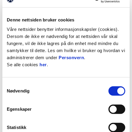
Målene fremover
På kort sikt er hovedmålet å bli kjent med
Denne nettsiden bruker cookies
spillerne og klubben.
Våre nettsider benytter informasjonskapsler (cookies).
Dersom de ikke er nødvendig for at nettsiden vår skal
– Selvfølgelig handler det om å vinne kamper og
fungere, vil de ikke lagres på din enhet med mindre du
komme så høyt på tabellen som mulig. Men nå
samtykker til dette. Les om hvilke vi bruker og hvordan vi
gjelder det først og fremst å lære spillerne å
administrerer dem under
Personvern
.
kjenne. Så kan jeg for alvor sette mitt preg på
Se alle cookies
her
.
laget, sier Frandsen.
Langsiktig har han høye ambisjoner:
Samtykkevalg
– Jeg vil opp i eliteserien, så høyt som mulig. Jeg
Nødvendig
vet det kan gjøres – jeg har prøvd det før og vet
hva som kreves.
Egenskaper
For Frandsen er alder ingen hindring når det
gjelder spilletid.
Statistikk