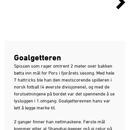
Goalgetteren
Spissen som rager omtrent 2 meter over bakken
bøtta inn mål for Pors i fjorårets sesong. Med hele
7 hattricks ble han den mestscorende spilleren i
norsk fotball (4 øverste divisjonene), og med de
forutsetningene på bordet var det spennende å se
lysluggen i 1.omgang. Goalgetterevnen hans var
lett å legge merke til.
2 ganger finner han nettmaskene. Første mål
kommer etter at Shanghai-keeper må gi retur på