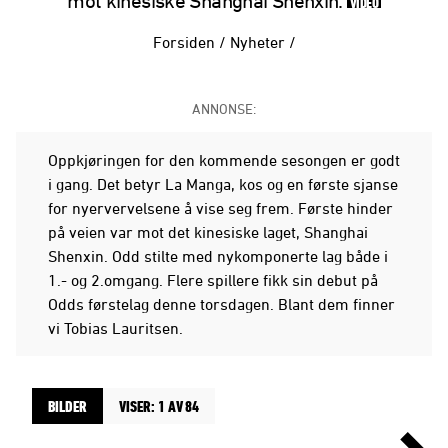
mot kinesiske Shanghai Shenxin.
VIDEO
Forsiden
/
Nyheter
/
ANNONSE:
Oppkjøringen for den kommende sesongen er godt
i gang. Det betyr La Manga, kos og en første sjanse
for nyervervelsene å vise seg frem. Første hinder
på veien var mot det kinesiske laget, Shanghai
Shenxin. Odd stilte med nykomponerte lag både i
1.- og 2.omgang. Flere spillere fikk sin debut på
Odds førstelag denne torsdagen. Blant dem finner
vi Tobias Lauritsen.
BILDER
VISER: 1 AV 84