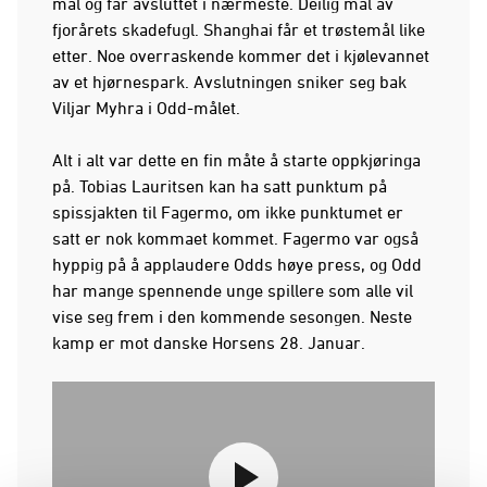
mål og får avsluttet i nærmeste. Deilig mål av
fjorårets skadefugl. Shanghai får et trøstemål like
etter. Noe overraskende kommer det i kjølevannet
av et hjørnespark. Avslutningen sniker seg bak
Viljar Myhra i Odd-målet.
Alt i alt var dette en fin måte å starte oppkjøringa
på. Tobias Lauritsen kan ha satt punktum på
spissjakten til Fagermo, om ikke punktumet er
satt er nok kommaet kommet. Fagermo var også
hyppig på å applaudere Odds høye press, og Odd
har mange spennende unge spillere som alle vil
vise seg frem i den kommende sesongen. Neste
kamp er mot danske Horsens 28. Januar.