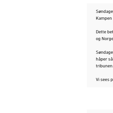
Søndage
Kampen sp
Dette be
og Norge
Søndagen
håper så
tribunen
Vi sees 