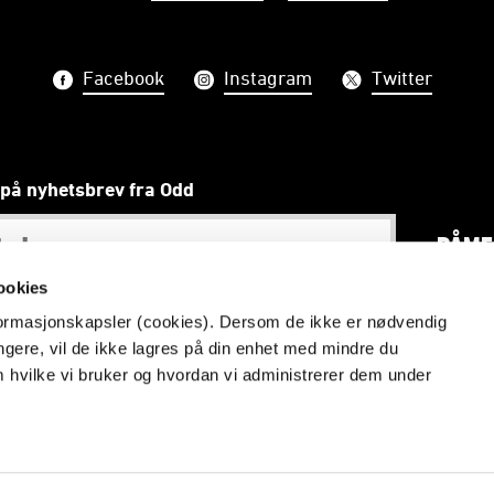
Facebook
Instagram
Twitter
på nyhetsbrev fra Odd
PÅME
ookies
nformasjonskapsler (cookies). Dersom de ikke er nødvendig
ungere, vil de ikke lagres på din enhet med mindre du
Vi skal gjøre telemarkinger stolte
m hvilke vi bruker og hvordan vi administrerer dem under
Redaktør: Åmund Røsholt
Vilkår og betingelser
Personvern