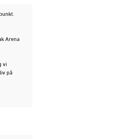
punkt.
ak Arena
 vi
liv på