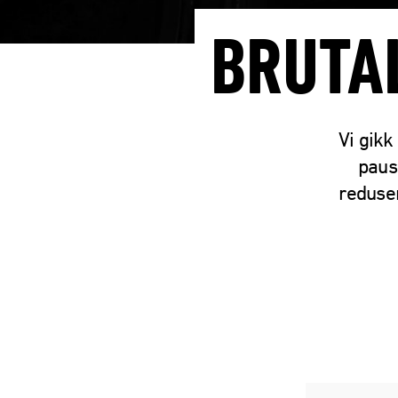
BRUTA
Vi gikk
paus
reduser