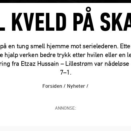
L KVELD PÅ SK
 på en tung smell hjemme mot serielederen. Etter
e hjalp verken bedre trykk etter hvilen eller en l
ing fra Etzaz Hussain – Lillestrøm var nådeløse
7–1.
Forsiden
/
Nyheter
/
ANNONSE: