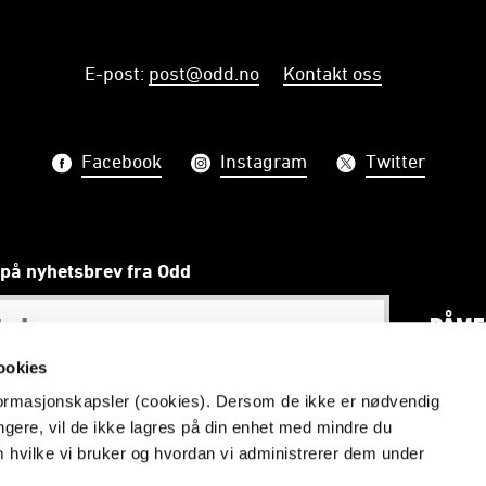
E-post
:
post@odd.no
Kontakt oss
Facebook
Instagram
Twitter
på nyhetsbrev fra Odd
PÅME
ookies
nformasjonskapsler (cookies). Dersom de ikke er nødvendig
ungere, vil de ikke lagres på din enhet med mindre du
Vi skal gjøre telemarkinger stolte
m hvilke vi bruker og hvordan vi administrerer dem under
Redaktør: Åmund Røsholt