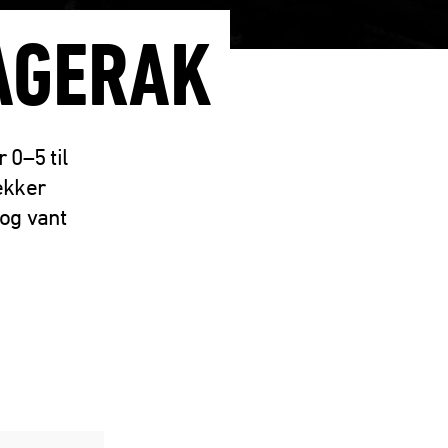
AGERAK
 0–5 til
ekker
 og vant