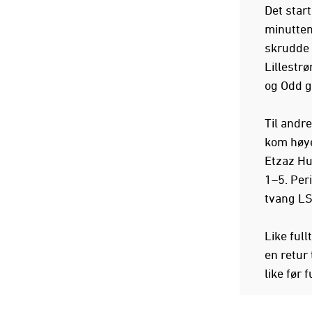
Det start
minutten
skrudde 
Lillestrø
og Odd g
Til andr
kom høye
Etzaz Hus
1–5. Per
tvang LS
Like full
en retur 
like før fu