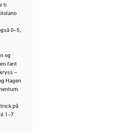
 ti
itolano
 også 0–5,
en og
en fant
 kryss –
 og Hagen
omentum.
ttrick på
il 1–7