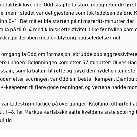
et faktisk lovende. Odd skapte to store muligheter de første
e, men i stedet var det gjestene som tok ledelsen da Eric K
inn 0–1. Det målet ble starten på ni mareritt-minutter der
m la på til 0–4 med klinisk effektivitet. Like før hvilen kom
ikk i garderoben med en blytung pauseledelse imot.
e omgang la Odd om formasjon, skrudde opp aggressivitet
re i banen. Belønningen kom etter 57 minutter: Oliver Hag
sain, som la ballen til rette og bøyd den nydelig i lengste
ioden etter scoringen var Odd sin beste i kampen; Djantou
K-keeperen til flere gode redninger, og vertene hadde m
t var Lillestrøm farlige på overganger. Kitolano fullførte ha
til 1–6, før Markus Karlsbakk satte kveldens siste scoring t
ll tid.