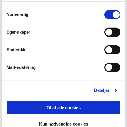
Samtykkevalg
Godta informasjonskapsler for å se video
Nødvendig
Egenskaper
Statistikk
ANNONSE FRA OBOS-LIGAEN:
Markedsføring
Publisert: 04.08.2020
Skrevet av: Åmund Røsholt
Kontakt:
rosholt@odd.no
Detaljer
Tillat alle cookies
Kun nødvendige cookies