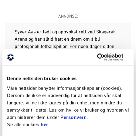
ANNONSE:
Syver Aas er født og oppvokst rett ved Skagerak
Arena og har alltid hatt en drøm om å bli
profesjonell fotballspiller. For noen dager siden
gikk drømmen hans i oppfyllelse da han signerte
proffkontrakt med Odds Ballklubb.
Vi satte oss ned med unggutten for å høre hvordan
Denne nettsiden bruker cookies
det er å være 16 år å signere proffkontrakt med
Våre nettsider benytter informasjonskapsler (cookies).
en eliteserieklubb. Hør praten med Syver i vinduet
Dersom de ikke er nødvendig for at nettsiden vår skal
under.
fungere, vil de ikke lagres på din enhet med mindre du
samtykker til dette. Les om hvilke vi bruker og hvordan vi
administrerer dem under
Personvern
.
Se alle cookies
her
.