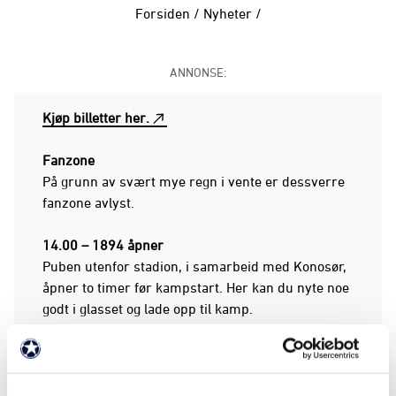
Forsiden
/
Nyheter
/
ANNONSE:
Kjøp billetter her.
Fanzone
På grunn av svært mye regn i vente er dessverre
fanzone avlyst.
14.00 – 1894 åpner
Puben utenfor stadion, i samarbeid med Konosør,
åpner to timer før kampstart. Her kan du nyte noe
godt i glasset og lade opp til kamp.
14.30 – VIP, Bakrommet og puben i 4. etasje åpner
15.00 – Stadiondørene åpner