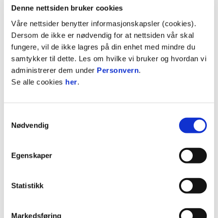
Denne nettsiden bruker cookies
Dørene åpner og man kan finne plassen sin på
tribunen!
Våre nettsider benytter informasjonskapsler (cookies).
Dersom de ikke er nødvendig for at nettsiden vår skal
15.40 – Brodd-løpet
fungere, vil de ikke lagres på din enhet med mindre du
Barn løper til Brodd på indre bane – et
samtykker til dette. Les om hvilke vi bruker og hvordan vi
høydepunkt for de yngste Odd-supporterne.
administrerer dem under
Personvern
.
Se alle cookies
her
.
15.50 – «Vi har kommet hjem»
Guro Søvik fremfører klubbhymnen «Vi har
kommet hjem» på indre bane. Hev skjerfene og
Samtykkevalg
Nødvendig
syng med!
16.00 – Avspark: Odd – Sogndal
Egenskaper
Endelig er venteiden over og det er klart for årets
siste hjemmekamp.
Statistikk
Pausen – Tippetuppen
En heldig vinner kan stikke av med hele potten
Markedsføring