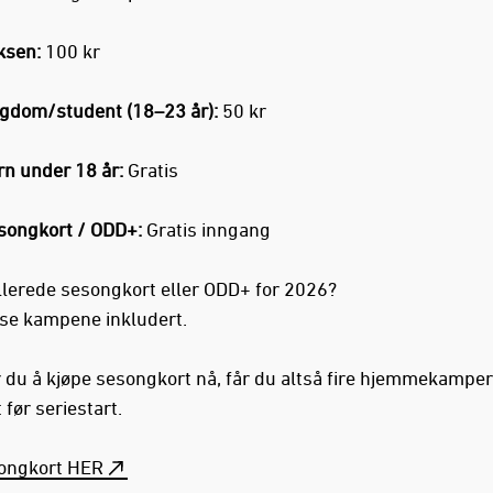
ksen:
100 kr
gdom/student (18–23 år):
50 kr
rn under 18 år:
Gratis
songkort / ODD+:
Gratis inngang
llerede sesongkort eller ODD+ for 2026?
sse kampene inkludert.
 du å kjøpe sesongkort nå, får du altså fire hjemmekamper
 før seriestart.
ongkort HER