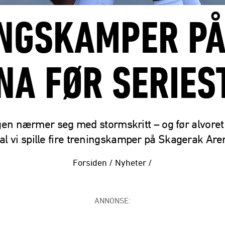
INGSKAMPER P
NA FØR SERIES
n nærmer seg med stormskritt – og før alvoret 
al vi spille fire treningskamper på Skagerak Are
Forsiden
/
Nyheter
/
ANNONSE: