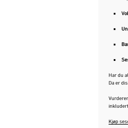
Vo
Un
Ba
Se
Har du a
Da er di
Vurderer
inkludert
Kjøp ses