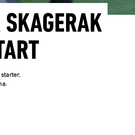
Å SKAGERAK
TART
starter,
na.