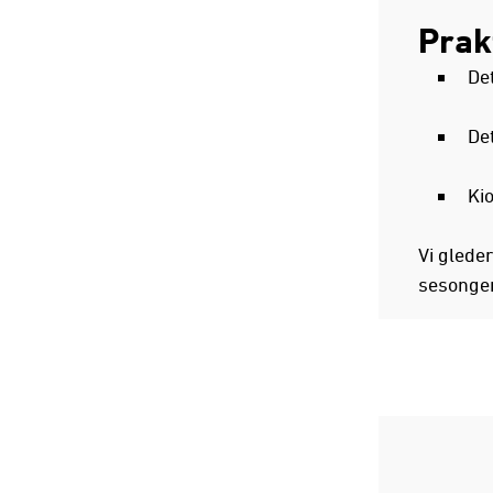
Prak
De
De
Ki
Vi gleder
sesongen