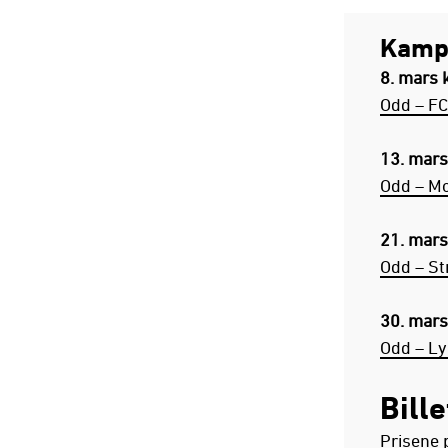
Kamp
8. mars k
Odd – FC
13. mars
Odd – M
21. mars
Odd – S
30. mars
Odd – Ly
Bille
Prisene 