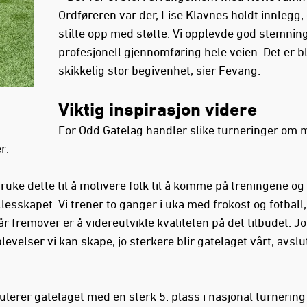
Ordføreren var der, Lise Klavnes holdt innlegg,
stilte opp med støtte. Vi opplevde god stemnin
profesjonell gjennomføring hele veien. Det er bl
skikkelig stor begivenhet, sier Fevang.
Viktig inspirasjon videre
For Odd Gatelag handler slike turneringer om 
r.
bruke dette til å motivere folk til å komme på treningene o
llesskapet. Vi trener to ganger i uka med frokost og fotball,
r fremover er å videreutvikle kvaliteten på det tilbudet. Jo
evelser vi kan skape, jo sterkere blir gatelaget vårt, avslu
ulerer gatelaget med en sterk 5. plass i nasjonal turnerin