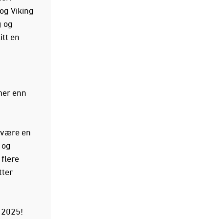
 og Viking
g og
itt en
mer enn
g være en
 og
 flere
tter
g 2025!