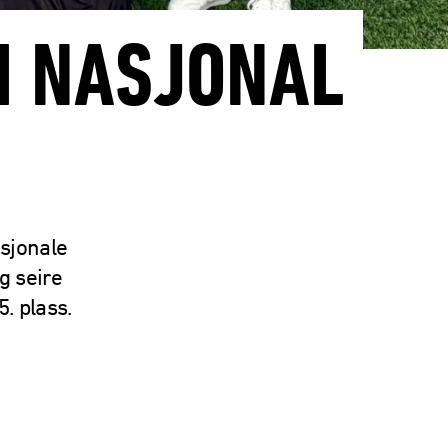
 I NASJONAL
asjonale
g seire
5. plass.