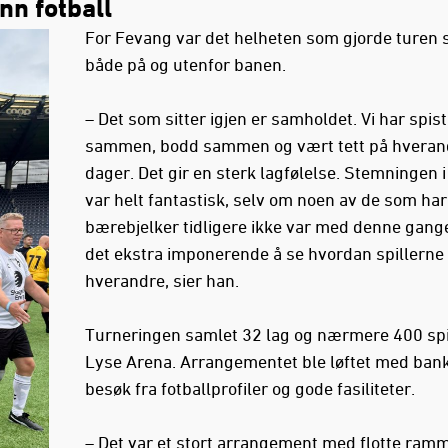
nn fotball
For Fevang var det helheten som gjorde turen s
både på og utenfor banen.
– Det som sitter igjen er samholdet. Vi har spist
sammen, bodd sammen og vært tett på hverandr
dager. Det gir en sterk lagfølelse. Stemningen 
var helt fantastisk, selv om noen av de som ha
bærebjelker tidligere ikke var med denne gange
det ekstra imponerende å se hvordan spillerne 
hverandre, sier han.
Turneringen samlet 32 lag og nærmere 400 spi
Lyse Arena. Arrangementet ble løftet med bank
besøk fra fotballprofiler og gode fasiliteter.
– Det var et stort arrangement med flotte ramm