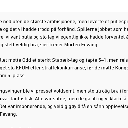
te ned uten de største ambisjonene, men leverte et puljespi
e og det vi hadde trodd på forhånd. Spillerne jobbet som he
, vi vant pulja og slo lag vi egentlig ikke hadde forventet å
og slett veldig bra, sier trener Morten Fevang
illet møtte Odd et sterkt Stabæk-lag og tapte 5–1, men rei
aget slo KFUM etter straffekonkurranse, før de møtte Kongs
m 5. plass.
ngsvinger ble vi presset voldsomt, men sto utrolig bra i fo
var fantastisk. Alle var slitne, men de ga alt og vi klarte å 
 Det var imponerende, og veldig gøy å få en sånn opplevels
 Fevang.