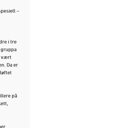
pesiell –
e i tre
i gruppa
r vært
n. Da er
løftet
llere på
ett,
er.