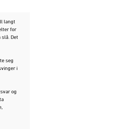
ll langt
lter for
 slå. Det
ste seg
vinger i
rsvar og
ta
e,