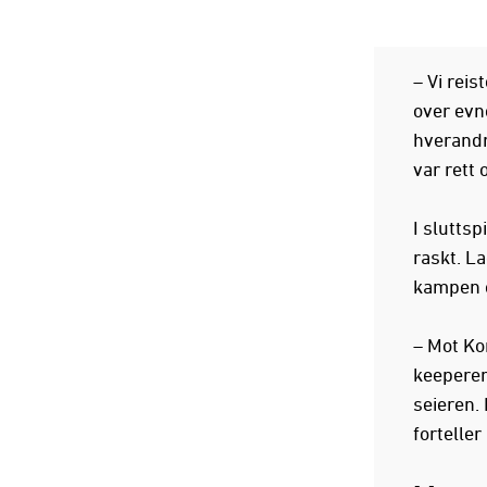
– Vi reis
over evn
hverandre
var rett 
I sluttsp
raskt. L
kampen o
– Mot Ko
keeperen 
seieren.
forteller