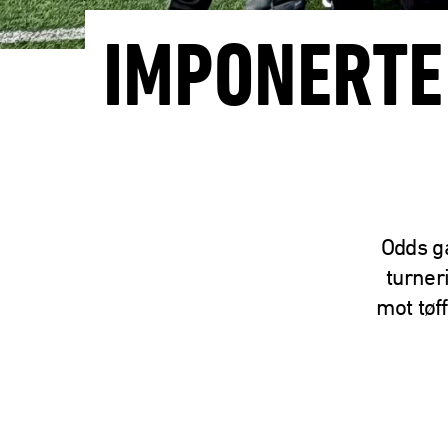
IMPONERTE 
Odds ga
turner
mot tøff