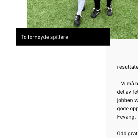
To fornøyde spillere
resultate
– Vi må 
del av fe
jobben vå
gode oppl
Fevang.
Odd grat