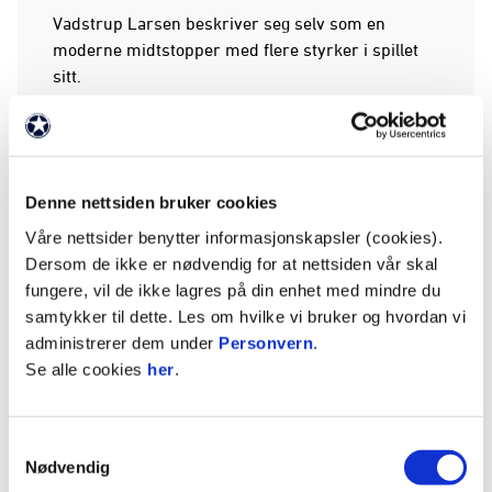
Vadstrup Larsen beskriver seg selv som en
moderne midtstopper med flere styrker i spillet
sitt.
– Jeg er god med ballen, har bra fart, er flink til å
lese spillet og sterk i duellene. Det er kvaliteter jeg
håper å bidra med inn i laget, sier han.
Denne nettsiden bruker cookies
Dansken har allerede god kjennskap til Per
Våre nettsider benytter informasjonskapsler (cookies).
Frandsen, etter å ha møtt lag ledet av Odd-
Dersom de ikke er nødvendig for at nettsiden vår skal
treneren flere ganger i dansk førstedivisjon.
fungere, vil de ikke lagres på din enhet med mindre du
samtykker til dette. Les om hvilke vi bruker og hvordan vi
– Vi har spilt mot hverandre mange ganger da han
administrerer dem under
Personvern
.
var trener i Hvidovre, og jeg kjenner godt til
Se alle cookies
her
.
hvordan han ønsker å spille fotball. Det gjorde
overgangen hit enda mer naturlig for meg.
Samtykkevalg
Nødvendig
Ser frem til norsk fotball