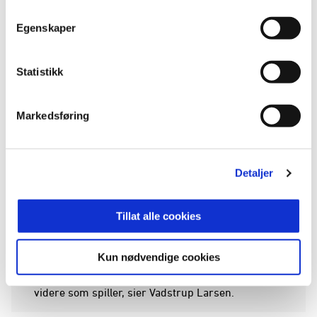
Overgangen til norsk fotball blir en ny erfaring for
Egenskaper
den unge midtstopperen, som ser frem til både
nye stadioner og et nytt fotballmiljø.
Statistikk
– Jeg har fulgt litt med på norsk fotball, men mye
blir nytt for meg. Det gleder jeg meg til. Nye
Markedsføring
stadioner, nye klubber og nye opplevelser – det
tror jeg blir veldig spennende.
Detaljer
Ambisjonene er tydelige, både på lagets og egne
vegne.
Tillat alle cookies
– Jeg har store ambisjoner. Først og fremst
handler det om å få Odd tilbake dit klubben hører
Kun nødvendige cookies
hjemme, i Eliteserien. Samtidig ønsker jeg å levere
gode prestasjoner, bidra for laget og utvikle meg
videre som spiller, sier Vadstrup Larsen.