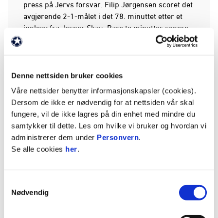
press på Jervs forsvar. Filip Jørgensen scoret det
avgjørende 2-1-målet i det 78. minuttet etter et
innlegg fra Jesper Skau. Bare to minutter senere
økte Syver Aas ledelsen til 3-1 med et nydelig
frispark rett i mål.
– Mye positivt å bygge videre på
Denne nettsiden bruker cookies
Trener Knut Rønningene var fornøyd med lagets
Våre nettsider benytter informasjonskapsler (cookies).
prestasjon etter kampen.
Dersom de ikke er nødvendig for at nettsiden vår skal
fungere, vil de ikke lagres på din enhet med mindre du
– Det begynner å gro talent i det laget, masse fin
samtykker til dette. Les om hvilke vi bruker og hvordan vi
energi som vi kan bygge videre på. Vi trenger å
administrerer dem under
Personvern
.
spille flere kamper sammen for å utvikle oss, men
Se alle cookies
her
.
spesielt i andre omgang synes jeg vi skaper mye
og får vist det uttrykket vi vil ha, sier Rønningene.
Samtykkevalg
Han trekker også frem innsatsen til prøvespilleren
Nødvendig
Adam, som fikk sine første minutter i Odd-
drakten.