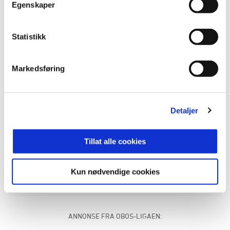
Egenskaper
– Jeg synes han er veldig spennende. Han har en
god utdanning fra akademiet i Nigeria og tilfører
Statistikk
enorm sult og vilje til å bli bedre. Han har kommet
inn og tatt for seg på en bra måte.
Markedsføring
Vi reiser nå videre til treningsleir i Marbella, hvor
laget skal fortsette å spille kamper og finpusse
formen før sesongstart.
Detaljer
Målscorere:
Tillat alle cookies
Noah Kojo (27’)
Filip Jørgensen (78’)
Kun nødvendige cookies
Syver Aas (80’)
ANNONSE FRA OBOS-LIGAEN: