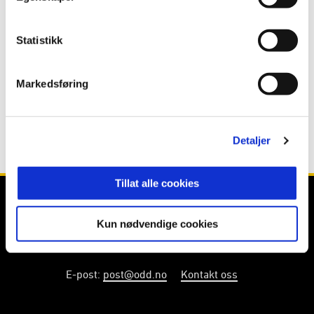
Publisert: 21.05.2026
Skrevet av: Åmund Røsholt
Statistikk
Kontakt:
rosholt@odd.no
Markedsføring
Detaljer
Tillat alle cookies
Kun nødvendige cookies
E-post
:
post@odd.no
Kontakt oss