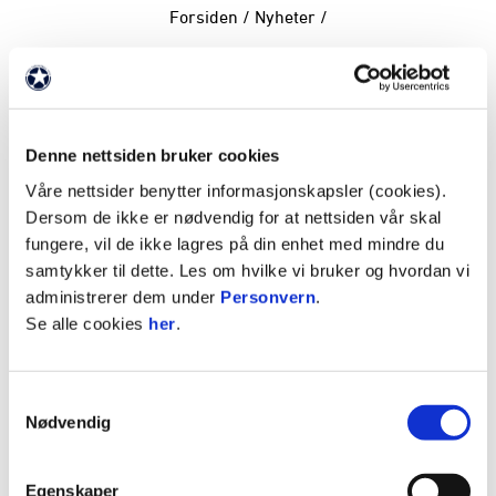
Forsiden
/
Nyheter
/
ANNONSE:
Etter undersøkelser samme kveld ble det klart at
Denne nettsiden bruker cookies
Buus har pådratt seg en
Våre nettsider benytter informasjonskapsler (cookies).
avrevet akillessene. Skaden gjør at spilleren trolig
Dersom de ikke er nødvendig for at nettsiden vår skal
må gjennomgå operasjon i løpet av kort tid.
fungere, vil de ikke lagres på din enhet med mindre du
samtykker til dette. Les om hvilke vi bruker og hvordan vi
Det videre behandlings- og rehabiliteringsløpet vil
administrerer dem under
Personvern
.
bli avklart i tiden som kommer.
Se alle cookies
her
.
Vi ønsker Jakob riktig god bedring.
Samtykkevalg
Nødvendig
ANNONSE FRA OBOS-LIGAEN:
Egenskaper