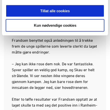
kontrollert i mål til 3-1.
Tillat alle cookies
Mot slutten av kampen forsøkte Ranheim å komme
tilbake, men vi forsvarte oss solid og kunne til
Kun nødvendige cookies
slutt juble for tre fortjente poeng på hjemmebane.
Frandsen benyttet også anledningen til å trekke
frem de unge spillerne som leverte sterkt da laget
måtte gjøre endringer.
– Jeg kan ikke rose dem nok. De var fantastiske.
Syver spiller en veldig god kamp, og Skau er helt
strålende. Vi ser nesten ikke vingene deres
gjennom kampen. Jeg kan bare rose dem for
innsatsen de legger ned, sier hovedtreneren.
Etter to tøffe resultater var Frandsen opptatt av at
laget skulle ta med seg det positive inn i Ranheim-