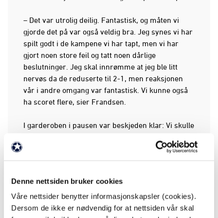
– Det var utrolig deilig. Fantastisk, og måten vi
gjorde det på var også veldig bra. Jeg synes vi har
spilt godt i de kampene vi har tapt, men vi har
gjort noen store feil og tatt noen dårlige
beslutninger. Jeg skal innrømme at jeg ble litt
nervøs da de reduserte til 2-1, men reaksjonen
vår i andre omgang var fantastisk. Vi kunne også
ha scoret flere, sier Frandsen.
I garderoben i pausen var beskjeden klar: Vi skulle
fortsette med det som hadde fungert i første
omgang.
– Vi var konstruktive. Det var ikke mye vi kunne
Denne nettsiden bruker cookies
sette fingeren på, bortsett fra at vi ga bort noen
unødvendige frispark og lot dem få noen baller inn
Våre nettsider benytter informasjonskapsler (cookies).
i feltet. Ellers synes jeg vi hadde god kontroll. Vi
Dersom de ikke er nødvendig for at nettsiden vår skal