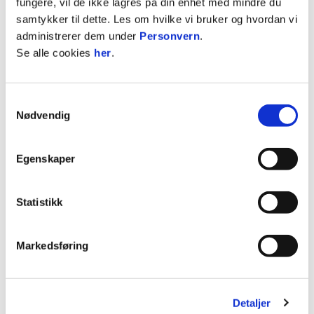
snakket om at vi skulle gå ut og spille videre på
fungere, vil de ikke lagres på din enhet med mindre du
samme måte, for vi kom til å få sjanser til å score
samtykker til dette. Les om hvilke vi bruker og hvordan vi
3-1. Det gjorde vi også. Vi kom ut med full fart
administrerer dem under
Personvern
.
igjen i andre omgang, sier Frandsen.
Se alle cookies
her
.
Kojo punkterte kampen
Samtykkevalg
Vi startet andre omgang godt og fortsatte å komme
Nødvendig
til muligheter. Noah Kojo var nær ved å øke
ledelsen ved flere anledninger, mens Syver Aas
Egenskaper
også kom til en heading etter en corner.
Ranheim forsøkte å presse på for en utligning,
Statistikk
men vi sto godt imot og skapte stadig farlige
overganger. Etter 77 minutter kom scoringen som
ga oss pusterom.
Markedsføring
Oliver Skau ble spilt fri på venstresiden og slo inn
til Bojadzic. Han la ballen videre til Kojo, som
Detaljer
jobbet seg fri inne i feltet og plasserte ballen