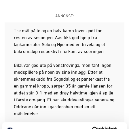
ANNONSE:
Tre mål på to og en halv kamp lover godt for
resten av sesongen. Aas fikk god hjelp fra
lagkamerater Solo og Njie med en trivela og et
bakromsløp respektivt i forkant av scoringen.
Bilal var god ute på venstrevinga, men fant ingen
medspillere på noen av sine innlegg. Etter et
skremmeskudd fra Sogndal og et panterkast fra
en gammel kropp, sørger 35 år gamle Hansen for
at det står 0-1 med en drøy halvtime igjen å spille
i første omgang. Et par skuddvekslinger senere og
Oddrane går inn i garderoben med en ett
målsledelse.
Man kan bare se for seg hva Sogndal-trener