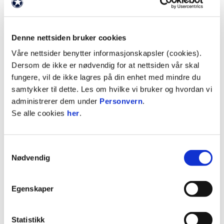
Pimente sa til sine menn i hvilen, men hva enn
han sa så fikk han fyr på sine tropper. Et Sogndals
innlegg som hele tre Oddere heiv seg etter, ender
Denne nettsiden bruker cookies
dessverre opp i vår nettmaske og det står 1-1 på
Våre nettsider benytter informasjonskapsler (cookies).
Fosshaugane.Ikke fem minutter senere vaker
Dersom de ikke er nødvendig for at nettsiden vår skal
Hansen opp med en praktfull dobbelredning, men
fungere, vil de ikke lagres på din enhet med mindre du
på det tredje forsøket satte hjemmelaget 2-1.
samtykker til dette. Les om hvilke vi bruker og hvordan vi
Telemarkingene var ikke fornøyde med å ligge
administrerer dem under
Personvern
.
under og kjempet seg tilbake inn i kampen. Etter
Se alle cookies
her
.
et Njie-fall i motsatt seksten sovner Sogndal
forsvaret og en årvåken Baccay sender en
målgivende pasning til Jordan Hagen som setter
Samtykkevalg
ballen via tverrligger og inn. Det står 2-2 etter
Nødvendig
drøye 60 minutter spilt, men flere mål skulle det
bli. Femten minutter før ordinær spilletid la
Egenskaper
hjemmelaget et innlegg mot nærmeste stolpe som
Sogndals Hintsa snappet opp og satte forbi både
Hagen og Hansen. To mål for Hintsa og tre for
Statistikk