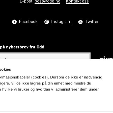
E-post
:
post@odd.no
Kontakt oss
Facebook
Instagram
Twitter
på nyhetsbrev fra Odd
PÅME
ookies
nformasjonskapsler (cookies). Dersom de ikke er nødvendig
ungere, vil de ikke lagres på din enhet med mindre du
Vi skal gjøre telemarkinger stolte
m hvilke vi bruker og hvordan vi administrerer dem under
Redaktør: Åmund Røsholt
Vilkår og betingelser
Personvern