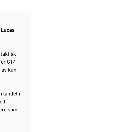
.
g
Lucas
 taktisk
for G14
r av kun
i landet i
med
lere som