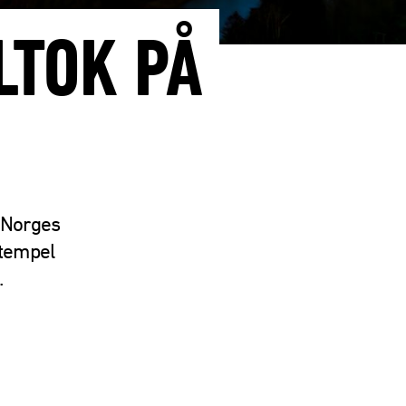
LTOK PÅ
v Norges
stempel
.