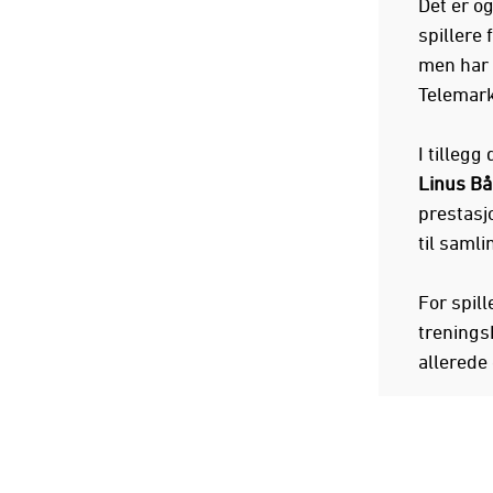
Det er og
spillere
men har s
Telemark
I tillegg
Linus Bå
prestasj
til samli
For spill
trenings
allerede 