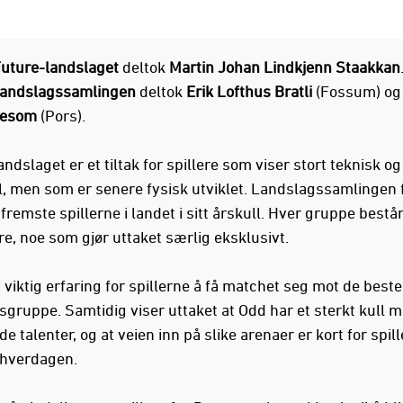
uture-landslaget
deltok
Martin Johan Lindkjenn Staakkan
andslagssamlingen
deltok
Erik Lofthus Bratli
(Fossum) o
resom
(Pors).
ndslaget er et tiltak for spillere som viser stort teknisk og
l, men som er senere fysisk utviklet. Landslagssamlingen 
 fremste spillerne i landet i sitt årskull. Hver gruppe bestå
re, noe som gjør uttaket særlig eksklusivt.
 viktig erfaring for spillerne å få matchet seg mot de beste 
rsgruppe. Samtidig viser uttaket at Odd har et sterkt kull 
 talenter, og at veien inn på slike arenaer er kort for spil
i hverdagen.