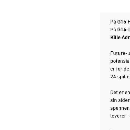
På
G15 F
På
G14-l
Kifle Ad
Future-la
potensia
er for de
24 spille
Det er en
sin alde
spennende
leverer 