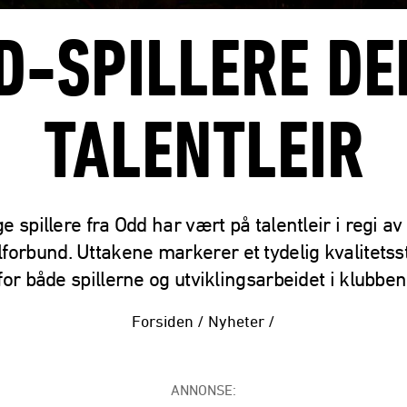
D-SPILLERE DE
TALENTLEIR
e spillere fra Odd har vært på talentleir i regi a
lforbund. Uttakene markerer et tydelig kvalitets
for både spillerne og utviklingsarbeidet i klubben
Forsiden
/
Nyheter
/
ANNONSE: