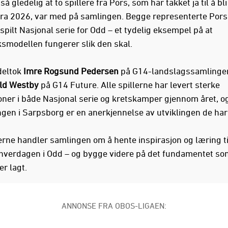
så gledelig at to spillere fra Pors, som har takket ja til å bl
 fra 2026, var med på samlingen. Begge representerte Pors 
pilt Nasjonal serie for Odd – et tydelig eksempel på at
smodellen fungerer slik den skal.
 deltok
Imre Rogsund Pedersen
på G14-landslagssamlinge
ld Westby
på G14 Future. Alle spillerne har levert sterke
oner i både Nasjonal serie og kretskamper gjennom året, og
ngen i Sarpsborg er en anerkjennelse av utviklingen de har 
erne handler samlingen om å hente inspirasjon og læring ti
hverdagen i Odd – og bygge videre på det fundamentet so
er lagt.
ANNONSE FRA OBOS-LIGAEN: