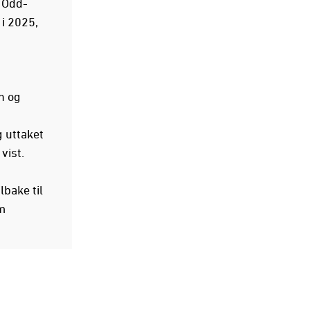
i Odd-
i 2025,
n og
 uttaket
vist.
lbake til
m