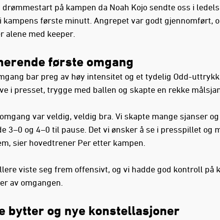
en drømmestart på kampen da Noah Kojo sendte oss i ledel
 i kampens første minutt. Angrepet var godt gjennomført, o
er alene med keeper.
erende første omgang
mgang bar preg av høy intensitet og et tydelig Odd-uttrykk.
ve i presset, trygge med ballen og skapte en rekke målsja
 omgang var veldig, veldig bra. Vi skapte mange sjanser o
e 3–0 og 4–0 til pause. Det vi ønsker å se i presspillet og 
rem, sier hovedtrener Per etter kampen.
llere viste seg frem offensivt, og vi hadde god kontroll p
ler av omgangen.
 bytter og nye konstellasjoner