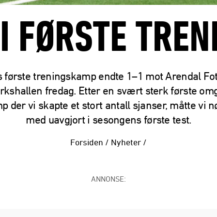
I FØRSTE TRE
s første treningskamp endte 1–1 mot Arendal Fotb
kshallen fredag. Etter en svært sterk første o
 der vi skapte et stort antall sjanser, måtte vi 
med uavgjort i sesongens første test.
Forsiden
/
Nyheter
/
ANNONSE: