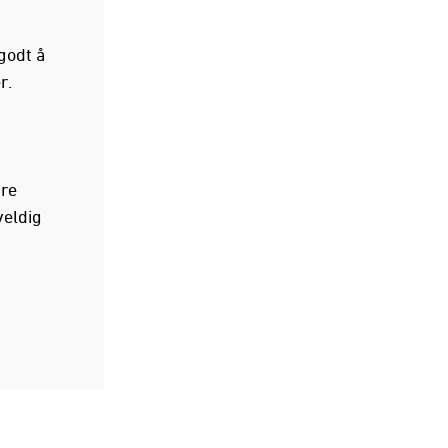
godt å
r.
ære
veldig