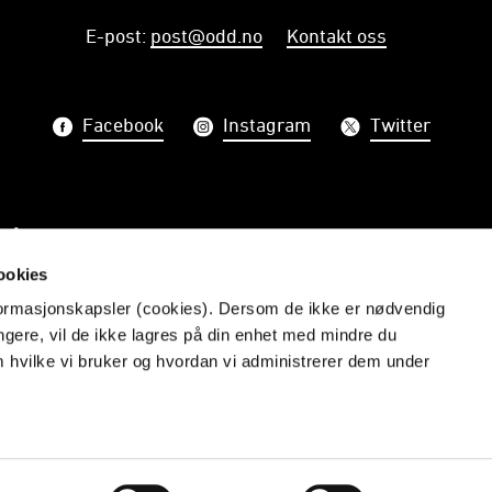
E-post
:
post@odd.no
Kontakt oss
Facebook
Instagram
Twitter
på nyhetsbrev fra Odd
ookies
PÅME
nformasjonskapsler (cookies). Dersom de ikke er nødvendig
ungere, vil de ikke lagres på din enhet med mindre du
m hvilke vi bruker og hvordan vi administrerer dem under
Vi skal gjøre telemarkinger stolte
Redaktør: Åmund Røsholt