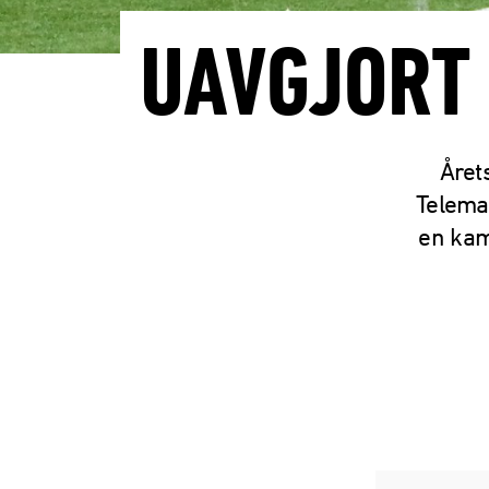
UAVGJORT 
Året
Telemar
en kamp