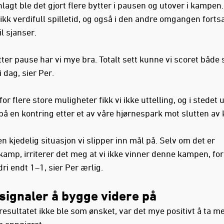
lagt ble det gjort flere bytter i pausen og utover i kampe
fikk verdifull spilletid, og også i den andre omgangen fortsa
l sjanser.
ter pause har vi mye bra. Totalt sett kunne vi scoret både 
i dag, sier Per.
 for flere store muligheter fikk vi ikke uttelling, og i stedet 
på en kontring etter et av våre hjørnespark mot slutten av
en kjedelig situasjon vi slipper inn mål på. Selv om det er
kamp, irriterer det meg at vi ikke vinner denne kampen, fo
ri endt 1–1, sier Per ærlig.
signaler å bygge videre på
resultatet ikke ble som ønsket, var det mye positivt å ta m
a oppgjøret.