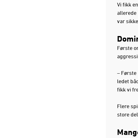
Vi fikk 
allerede
var sikk
Domin
Første o
aggressi
– Første
ledet båd
fikk vi f
Flere spi
store de
Mange