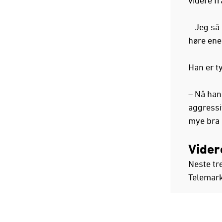
– Jeg så 
høre ener
Han er ty
– Nå han
aggressi
mye bra i
Vider
Neste tr
Telemarks