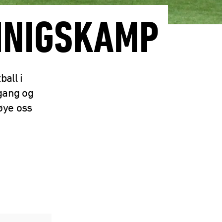
NINIGSKAMP
all i
mgang og
nøye oss