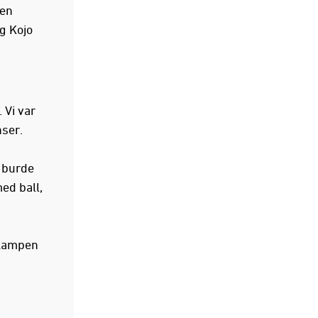
sen
g Kojo
 Vi var
nser.
g burde
med ball,
å kampen