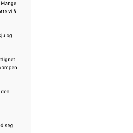
n. Mange
tte vi å
sju og
utlignet
 kampen.
r den
ed seg