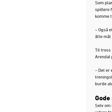
Som plan
spillere 
komme ti
– Også et
åtte mål 
Til tross
Arendal 
– Det er 
trenings
burde ald
Gode 
Selv om 
videre fr