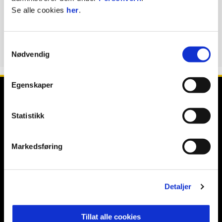
Hjemmekampen da blodet
Se alle cookies
her
.
rant og publikum gikk
amok
Samtykkevalg
Nødvendig
Egenskaper
Statistikk
E-post
:
post@odd.no
Kontakt oss
Markedsføring
Facebook
Instagram
Twitter
Detaljer
Tillat alle cookies