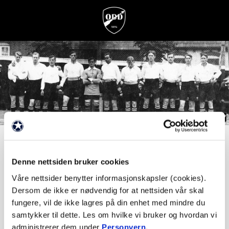
Fagseminar om fotball
Relasjonen Odd/Skidar
Denne nettsiden bruker cookies
Våre nettsider benytter informasjonskapsler (cookies).
Dersom de ikke er nødvendig for at nettsiden vår skal
Fra bakgård til toppklubb
fungere, vil de ikke lagres på din enhet med mindre du
samtykker til dette. Les om hvilke vi bruker og hvordan vi
administrerer dem under
Personvern
.