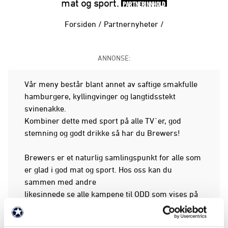
mat og sport.
PARTNERINNHOLD
Forsiden
/
Partnernyheter
/
ANNONSE:
Vår meny består blant annet av saftige smakfulle
hamburgere, kyllingvinger og langtidsstekt
svinenakke.
Kombiner dette med sport på alle TV`er, god
stemning og godt drikke så har du Brewers!
Brewers er et naturlig samlingspunkt for alle som
er glad i god mat og sport. Hos oss kan du
sammen med andre
likesinnede se alle kampene til ODD som vises på
TV gjennom sesongen. Vi har selvsagt en egen
ODD meny og