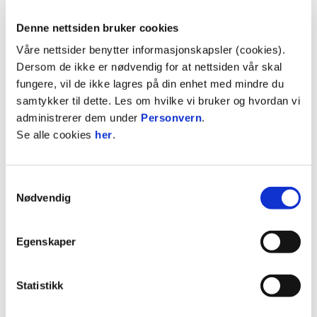
en fantastisk barnemeny inkl drikke og dessert til
en veldig fornuftig pris.
Denne nettsiden bruker cookies
Våre nettsider benytter informasjonskapsler (cookies).
Velkommen til Brewers!
Dersom de ikke er nødvendig for at nettsiden vår skal
fungere, vil de ikke lagres på din enhet med mindre du
samtykker til dette. Les om hvilke vi bruker og hvordan vi
administrerer dem under
Personvern
.
Se alle cookies
her
.
Samtykkevalg
Nødvendig
Egenskaper
Statistikk