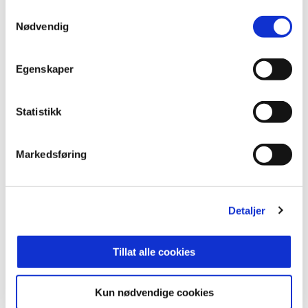
for å kunne ta del i sportslige begivenheter og
Samtykkevalg
Nødvendig
fortsette samarbeid med alle de andre flotte
sponsorene til ODD i det som er Telemarks beste
markedsarena»
Egenskaper
ANNONSE FRA OBOS-LIGAEN:
Statistikk
Publisert: 09.01.2018
Markedsføring
Skrevet av: Åmund Røsholt
Kontakt:
rosholt@odd.no
Detaljer
Tillat alle cookies
Kun nødvendige cookies