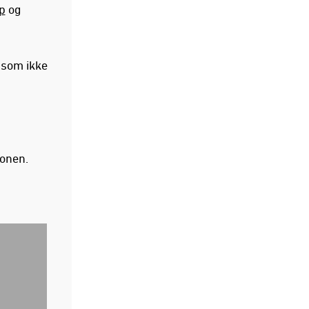
p
og
 som ikke
jonen.