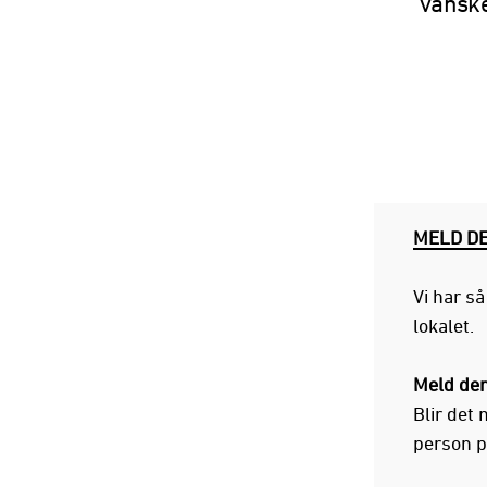
vanske
MELD DE
Vi har s
lokalet.
Meld dere
Blir det
person pr