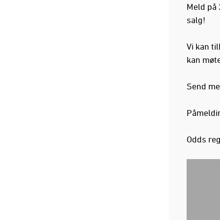
Meld på 2
salg!
Vi kan ti
kan møte
Send meg
Påmeldin
Odds reg