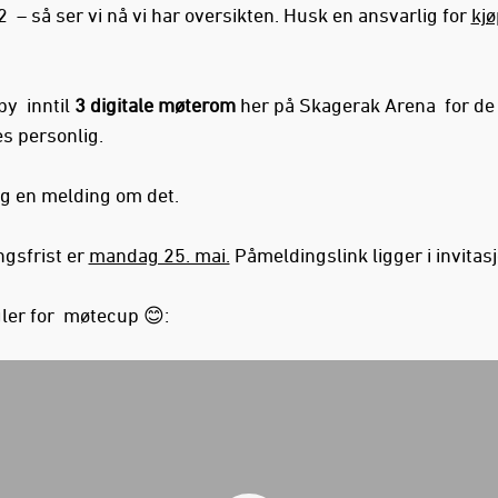
 – så ser vi nå vi har oversikten. Husk en ansvarlig for
kjø
lby inntil
3 digitale møterom
her på Skagerak Arena for de
s personlig.
 en melding om det.
gsfrist er
mandag 25. mai.
Påmeldingslink ligger i invitas
ler for møtecup 😊: