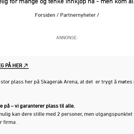
lig for mange og tenke innkjøp nå - men kom all
Forsiden
/
Partnernyheter
/
ANNONSE:
G PÅ HER
å stor plass her på Skagerak Arena, at det er trygt å møte
 på – vi garanterer plass til alle.
 mulig kan dere stille med 2 personer, men utgangspunktet 
 firma .