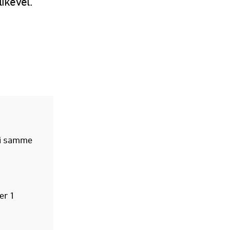
ikevel.
s i samme
er 1