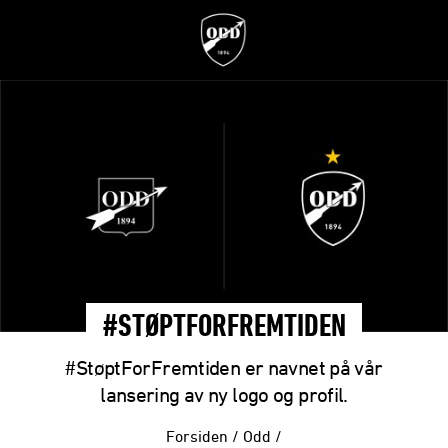
#STØPTFORFREMTIDEN
#StøptForFremtiden er navnet på vår
lansering av ny logo og profil.
Forsiden
/
Odd
/