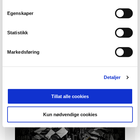
Odd har alltid vært i sort og hvitt, som gjenspeiler
Egenskaper
idrettens kontraster - glede og frustrasjon, opp-
og nedturer, tap og seier. Sorte og hvite skal vi
fortsatt være
Statistikk
Markedsføring
Detaljer
Tillat alle cookies
Kun nødvendige cookies