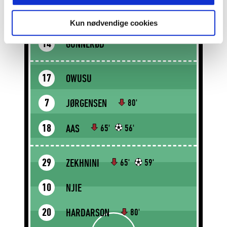
BACCAY
3
Kun nødvendige cookies
GUNNERØD
14
OWUSU
17
JØRGENSEN
7
80'
AAS
18
65'
56'
ZEKHNINI
29
65'
59'
NJIE
10
HARDARSON
20
80'