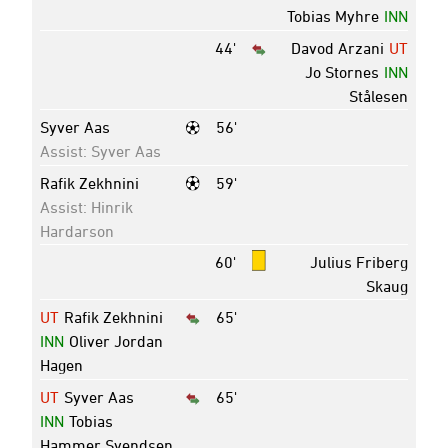
Tobias Myhre
INN
44'
Davod Arzani
UT
Jo Stornes
INN
Stålesen
Syver Aas
56'
Assist: Syver Aas
Rafik Zekhnini
59'
Assist: Hinrik
Hardarson
60'
Julius Friberg
Skaug
UT
Rafik Zekhnini
65'
INN
Oliver Jordan
Hagen
UT
Syver Aas
65'
INN
Tobias
Hammer Svendsen