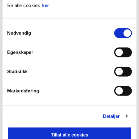
Se alle cookies
her
.
K
P
4
STRØMSGODSET
16
32
Samtykkevalg
Nødvendig
5
ODD
16
28
6
HØDD
16
24
Egenskaper
7
EGERSUNDS IK
16
23
Se hele tabellen
Statistikk
Markedsføring
HANSEN
1
Detaljer
WALSTAD
4
JOHANSEN
15
Tillat alle cookies