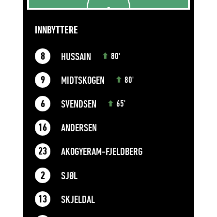
INNBYTTERE
HUSSAIN
8
80'
MIDTSKOGEN
9
80'
SVENDSEN
6
65'
ANDERSEN
16
AKOGYERAM-FJELDBERG
23
SJØL
2
SKJELDAL
13