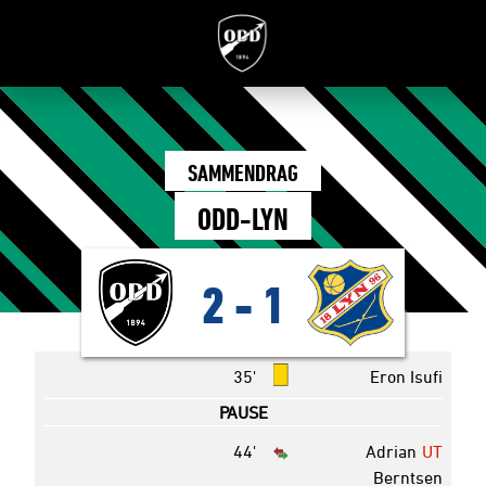
SAMMENDRAG
ODD-LYN
2
-
1
35'
Eron Isufi
PAUSE
44'
Adrian
UT
Berntsen