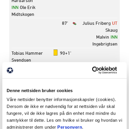
Hardarson
INN
Ole Erik
Midtskogen
87'
Julius Friberg
UT
Skaug
Malvin
INN
Ingebrigtsen
Tobias Hammer
90+1'
Svendsen
Turnering
OBOS-ligaen - 2025
Rundenummer
3
Denne nettsiden bruker cookies
Dato
21. april 2025
Avspark
17:00
Våre nettsider benytter informasjonskapsler (cookies).
Pauseresultat
0 - 0
Dersom de ikke er nødvendig for at nettsiden vår skal
fungere, vil de ikke lagres på din enhet med mindre du
Sluttresultat
2 - 1
samtykker til dette. Les om hvilke vi bruker og hvordan vi
Arena
Skagerak Arena
administrerer dem under
Personvern
.