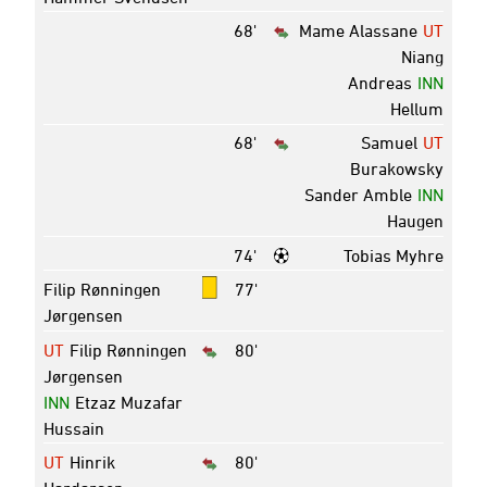
68'
Mame Alassane
UT
Niang
Andreas
INN
Hellum
68'
Samuel
UT
Burakowsky
Sander Amble
INN
Haugen
74'
Tobias Myhre
Filip Rønningen
77'
Jørgensen
UT
Filip Rønningen
80'
Jørgensen
INN
Etzaz Muzafar
Hussain
UT
Hinrik
80'