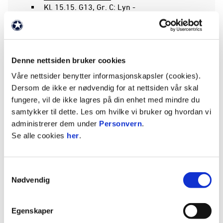
Kl. 15.15. G13, Gr. C:
Lyn -
Eidanger/Stridsklev (Skagerak Arena)
Kl. 15.15. G13, Gr. C:
Gimletroll -
Ready (Treningsbanen)
Kl. 16.30. G15, Gr. B:
Nordstrand - Fana
Denne nettsiden bruker cookies
(Skagerak Arena)
Våre nettsider benytter informasjonskapsler (cookies).
Kl. 16.30. G15, Gr. A:
Vidar -
Dersom de ikke er nødvendig for at nettsiden vår skal
Stoppen (Treningsbanen)
fungere, vil de ikke lagres på din enhet med mindre du
Kl. 17.45. G15, Gr. D:
Kongsberg -
samtykker til dette. Les om hvilke vi bruker og hvordan vi
Vigør (Skagerak Arena)
administrerer dem under
Personvern
.
Kl. 17.45. G13, Gr. B:
Nordstrand - Bærum
Se alle cookies
her
.
(Treningsbanen)
Kl. 19.00. G13, Gr. D:
Fløy - Sprint Jeløy
(Skagerak Arena)
Samtykkevalg
Kl. 19.00. G13, Gr. C:
Ready -
Nødvendig
Eidanger/Stridsklev (Treningsbanen)
SØNDAG 13.11
Egenskaper