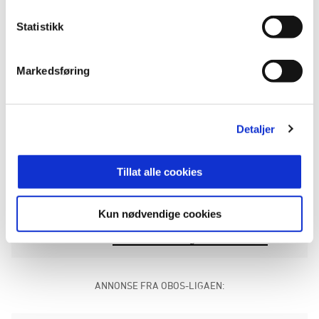
Kl. 09.30. G15 Semifinale:
Viking - Donn
Statistikk
(Skagerak Arena)
Kl. 09.30. G15 Semifinale:
Vidar -
Vigør (Treningsbanen)
Markedsføring
2. omgang
Kl. 11.00. G13 Semifinale:
Odd -
Detaljer
Vear (Treningsbanen)
Kl. 12.30. G15 D-sluttspill:
Nesodden -
Åsgårdstrand (Treningsbanen)
Tillat alle cookies
Kl. 15.00.
G15 Finale (Skagerak Arena)
Kl. 15.00.
G15 Bronsefinale (Treningsbanen)
Kun nødvendige cookies
Kl. 16.30.
G13 Finale (Skagerak Arena)
ANNONSE FRA OBOS-LIGAEN: