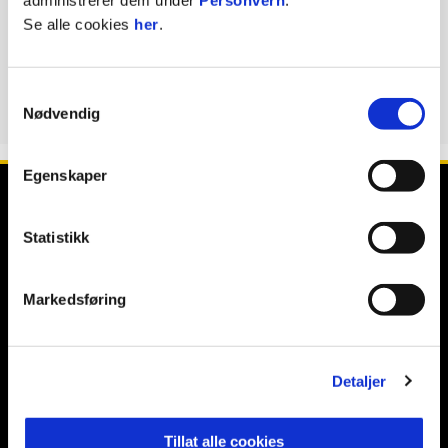
administrerer dem under
Personvern
.
Kirkens bymisjon
Se alle cookies
her
.
Gatelaget
Samtykkevalg
Nødvendig
Egenskaper
Statistikk
Markedsføring
E-post
:
post@odd.no
Kontakt oss
Facebook
Instagram
Twitter
Detaljer
Tillat alle cookies