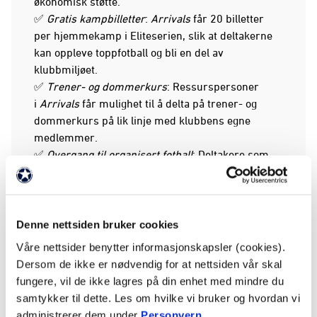
økonomisk støtte.
✅
Gratis kampbilletter
:
Arrivals
får 20 billetter
per hjemmekamp i Eliteserien, slik at deltakerne
kan oppleve toppfotball og bli en del av
klubbmiljøet.
✅
Trener- og dommerkurs
: Ressurspersoner
i
Arrivals
får mulighet til å delta på trener- og
dommerkurs på lik linje med klubbens egne
medlemmer.
✅
Overgang til organisert fotball
: Deltakere som
ønsker å prøve seg i Odds Ballklubbs ordinære
barne- og ungdomslag får muligheten til dette
kostnadsfritt det første året.
✅
Åpen dør for integreringstiltak
:
Arrivals
tar imot
Denne nettsiden bruker cookies
deltakere fra andre integreringstiltak i regi av
Våre nettsider benytter informasjonskapsler (cookies).
Odds Ballklubb.
Dersom de ikke er nødvendig for at nettsiden vår skal
fungere, vil de ikke lagres på din enhet med mindre du
Hva tilbyr vi?
samtykker til dette. Les om hvilke vi bruker og hvordan vi
✅
Treninger
: Ukentlige økter på Skagerak Arena
administrerer dem under
Personvern
.