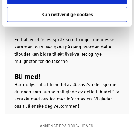
plass i det tradisjonelle fotballsystemet, men
gjennom
Arrivals
får de en arena for å utvikle
Kun nødvendige cookies
ferdigheter, skape vennskap og bli bedre integrert
i lokalsamfunnet.
Fotball er et felles språk som bringer mennesker
sammen, og vi ser gang på gang hvordan dette
tilbudet kan bidra til økt livskvalitet og nye
muligheter for deltakerne.
Bli med!
Har du lyst til å bli en del av
Arrivals
, eller kjenner
du noen som kunne hatt glede av dette tilbudet? Ta
kontakt med oss for mer informasjon. Vi gleder
oss til å ønske deg velkommen!
ANNONSE FRA OBOS-LIGAEN: