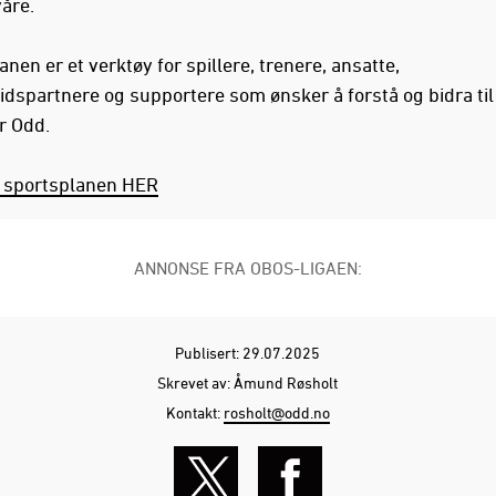
åre.
nen er et verktøy for spillere, trenere, ansatte,
dspartnere og supportere som ønsker å forstå og bidra til
r Odd.
 sportsplanen HER
ANNONSE FRA OBOS-LIGAEN:
Publisert: 29.07.2025
Skrevet av: Åmund Røsholt
Kontakt:
rosholt@odd.no