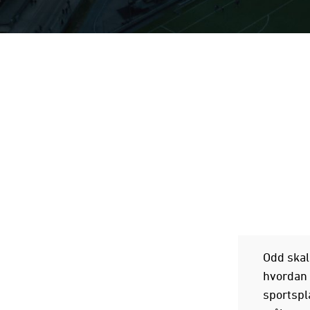
Odd skal
hvordan v
sportspla