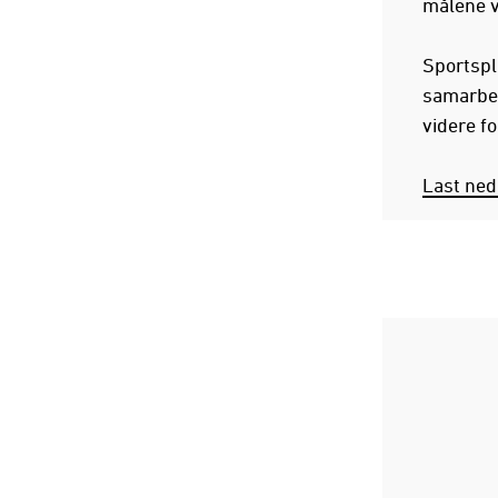
målene v
Sportspla
samarbei
videre fo
Last ned