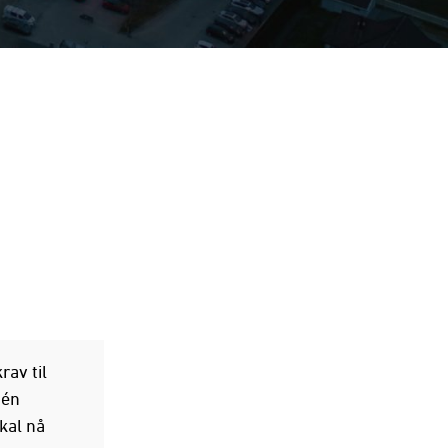
rav til
 én
kal nå